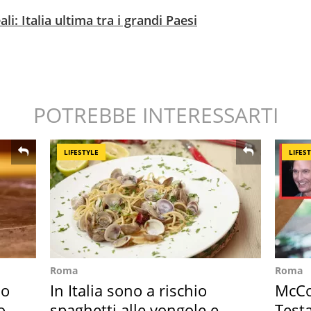
ali: Italia ultima tra i grandi Paesi
POTREBBE INTERESSARTI
LIFESTYLE
LIFES
Roma
Roma
so
In Italia sono a rischio
McCo
o
spaghetti alle vongole e
Testa