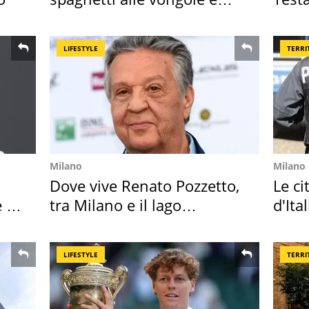
sautè di cozze
Posit
LIFESTYLE
TERRI
Milano
Milano
Dove vive Renato Pozzetto,
Le ci
 i
tra Milano e il lago
d'Ita
Maggiore
crimi
LIFESTYLE
TERRI