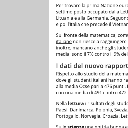
Per trovare la prima Nazione eur
settimo posto occupato dalla Letto
Lituania e alla Germania. Seguono 
e poi l’Italia che precede il Vietna
Sul fronte della matematica, comu
italiane
non riesce a raggiungere 
inoltre, mancano anche gli student
media: sono il 7% contro il 9% de
I dati del nuovo rappor
Rispetto allo
studio della matema
dove gli studenti italiani hanno 
alla media Ocse pari a 476 punti. 
con una media di 491 contro 472 d
Nella
lettura
i risultati degli stude
Paesi: Danimarca, Polonia, Svezia,
Portogallo, Norvegia, Croazia, Let
Sulle
scienze
una notizia buona e u