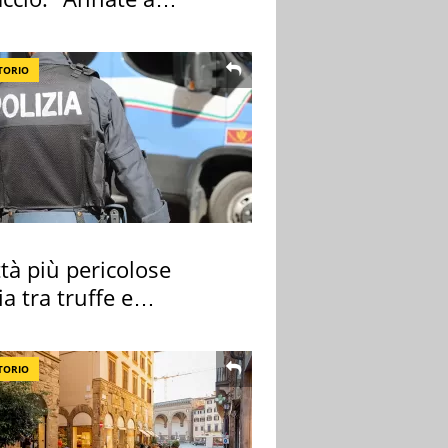
ano a rompe er c..."
TORIO
ttà più pericolose
lia tra truffe e
nalità
TORIO