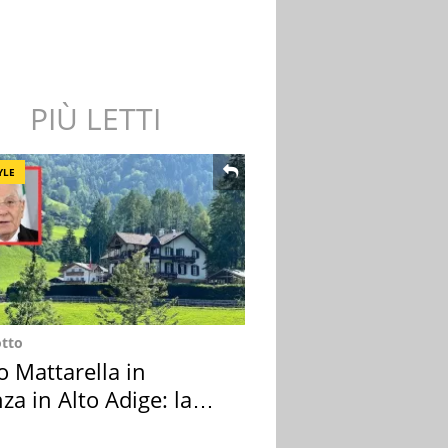
PIÙ LETTI
YLE
otto
o Mattarella in
za in Alto Adige: la
ion scelta