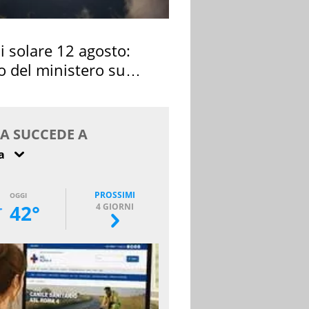
si solare 12 agosto:
o del ministero su
 osservarla