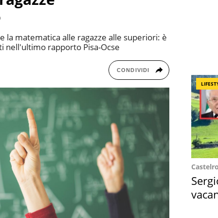
a
re la matematica alle ragazze alle superiori: è
i nell'ultimo rapporto Pisa-Ocse
CONDIVIDI
LIFEST
Castelr
Sergi
vacan
locat