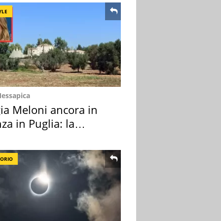
YLE
Messapica
ia Meloni ancora in
za in Puglia: la
ion scelta
TORIO