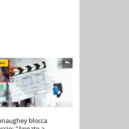
TYLE
naughey blocca
ccio: "Annate a