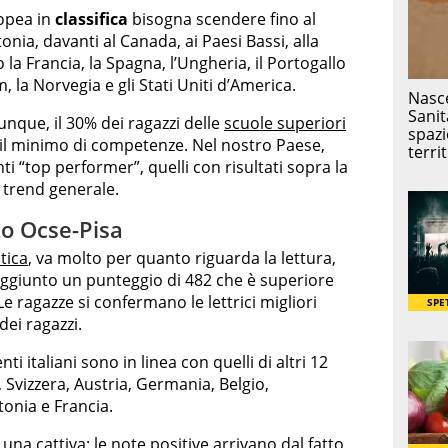
opea in
classifica
bisogna scendere fino al
nia, davanti al Canada, ai Paesi Bassi, alla
la Francia, la Spagna, l’Ungheria, il Portogallo
m, la Norvegia e gli Stati Uniti d’America.
nque, il 30% dei ragazzi delle
scuole superiori
il minimo di competenze. Nel nostro Paese,
i “top performer”, quelli con risultati sopra la
l trend generale.
to Ocse-Pisa
tica
, va molto per quanto riguarda la lettura,
raggiunto un punteggio di 482 che è superiore
Le ragazze si confermano le lettrici migliori
ei ragazzi.
nti italiani sono in linea con quelli di altri 12
 Svizzera, Austria, Germania, Belgio,
tonia e Francia.
na cattiva: le note positive arrivano dal fatto