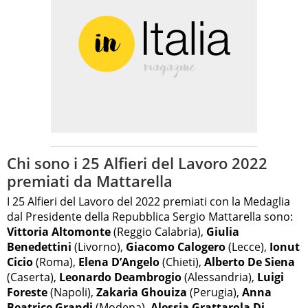
Chi sono i 25 Alfieri del Lavoro 2022
premiati da Mattarella
I 25 Alfieri del Lavoro del 2022 premiati con la Medaglia
dal Presidente della Repubblica Sergio Mattarella sono:
Vittoria Altomonte
(Reggio Calabria),
Giulia
Benedettini
(Livorno),
Giacomo Calogero
(Lecce),
Ionut
Cicio
(Roma),
Elena D’Angelo
(Chieti),
Alberto De Siena
(Caserta),
Leonardo Deambrogio
(Alessandria),
Luigi
Foreste
(Napoli),
Zakaria Ghouiza
(Perugia),
Anna
Beatrice Grandi
(Modena),
Alessia Grattarola Di