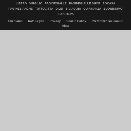
LIBERO
VIRGILIO
PAGINEGIALLE
PAGINEGIALLE SHOP
PGCASA
PAGINEBIANCHE
TUTTOCITTÀ
DILEI
SIVIAGGIA
QUIFINANZA
BUONISSIMO
SUPEREVA
Chi siamo
Note Legali
Privacy
Cookie Policy
Preferenze sui cookie
Aiuto
© Italiaonline S.p.A. 2026
Direzione e coordinamento di Libero Acquisition S.á r.l.
P. IVA 03970540963