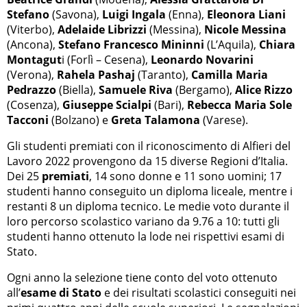
Stefano
(Savona),
Luigi Ingala
(Enna),
Eleonora Liani
(Viterbo),
Adelaide Librizzi
(Messina),
Nicole Messina
(Ancona),
Stefano Francesco Mininni
(L’Aquila),
Chiara
Montagut
i (Forlì – Cesena),
Leonardo Novarini
(Verona),
Rahela Pashaj
(Taranto),
Camilla Maria
Pedrazzo
(Biella),
Samuele Riva
(Bergamo),
Alice Rizzo
(Cosenza),
Giuseppe Scialpi
(Bari),
Rebecca Maria Sole
Tacconi
(Bolzano) e
Greta Talamona
(Varese).
Gli studenti premiati con il riconoscimento di Alfieri del
Lavoro 2022 provengono da 15 diverse Regioni d’Italia.
Dei 25
premiati
, 14 sono donne e 11 sono uomini; 17
studenti hanno conseguito un diploma liceale, mentre i
restanti 8 un diploma tecnico. Le medie voto durante il
loro percorso scolastico variano da 9.76 a 10: tutti gli
studenti hanno ottenuto la lode nei rispettivi esami di
Stato.
Ogni anno la selezione tiene conto del voto ottenuto
all’
esame di Stato
e dei risultati scolastici conseguiti nei