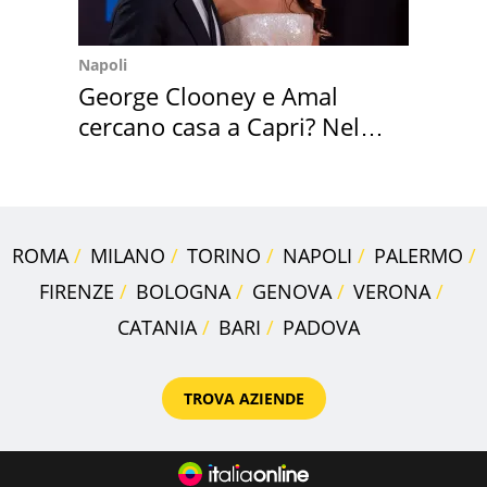
Napoli
George Clooney e Amal
cercano casa a Capri? Nel
mirino una villa
ROMA
MILANO
TORINO
NAPOLI
PALERMO
FIRENZE
BOLOGNA
GENOVA
VERONA
CATANIA
BARI
PADOVA
TROVA AZIENDE