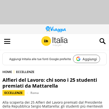
QUESTO
SITO
CONTRIBUISCE
ALL’AUDIENCE
DI
Aggiungi
Aggiungi
InItalia
alle tue fonti Google preferite
HOME
ECCELLENZE
Alfieri del Lavoro: chi sono i 25 studenti
premiati da Mattarella
ECCELLENZE
Roma
Alla scoperta dei 25 Alfieri del Lavoro premiati dal Presidente
della Repubblica Sergio Mattarella: gli studenti più meritevoli