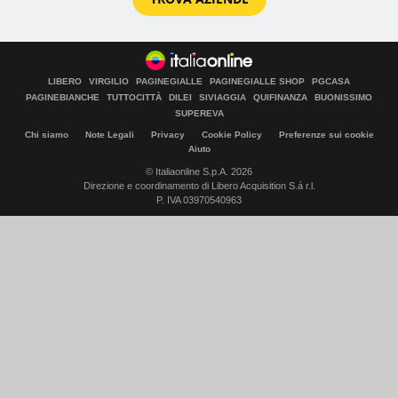
LIBERO
VIRGILIO
PAGINEGIALLE
PAGINEGIALLE SHOP
PGCASA
PAGINEBIANCHE
TUTTOCITTÀ
DILEI
SIVIAGGIA
QUIFINANZA
BUONISSIMO
SUPEREVA
Chi siamo
Note Legali
Privacy
Cookie Policy
Preferenze sui cookie
Aiuto
© Italiaonline S.p.A. 2026
Direzione e coordinamento di Libero Acquisition S.á r.l.
P. IVA 03970540963