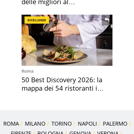
delle migliori al
supermercato
ECCELLENZE
Roma
50 Best Discovery 2026: la
mappa dei 54 ristoranti in
Italia
ROMA
MILANO
TORINO
NAPOLI
PALERMO
FIRENZE
BOLOGNA
GENOVA
VERONA