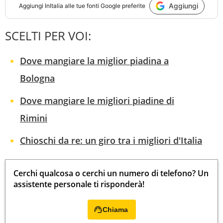
Aggiungi
Aggiungi
InItalia
alle tue fonti Google preferite
SCELTI PER VOI:
Dove mangiare la miglior piadina a
Bologna
Dove mangiare le migliori piadine di
Rimini
Chioschi da re: un giro tra i migliori d'Italia
Cerchi qualcosa o cerchi un numero di telefono? Un
assistente personale ti risponderà!
Chiama