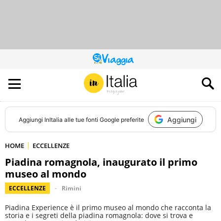
QUESTO
SITO
CONTRIBUISCE
ALL’AUDIENCE
DI
Aggiungi
Aggiungi
InItalia
alle tue fonti Google preferite
HOME
ECCELLENZE
Piadina romagnola, inaugurato il primo
museo al mondo
ECCELLENZE
Rimini
Piadina Experience è il primo museo al mondo che racconta la
storia e i segreti della piadina romagnola: dove si trova e