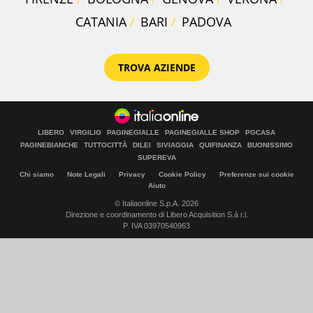
CATANIA
BARI
PADOVA
TROVA AZIENDE
LIBERO
VIRGILIO
PAGINEGIALLE
PAGINEGIALLE SHOP
PGCASA
PAGINEBIANCHE
TUTTOCITTÀ
DILEI
SIVIAGGIA
QUIFINANZA
BUONISSIMO
SUPEREVA
Chi siamo
Note Legali
Privacy
Cookie Policy
Preferenze sui cookie
Aiuto
© Italiaonline S.p.A. 2026
Direzione e coordinamento di Libero Acquisition S.á r.l.
P. IVA 03970540963