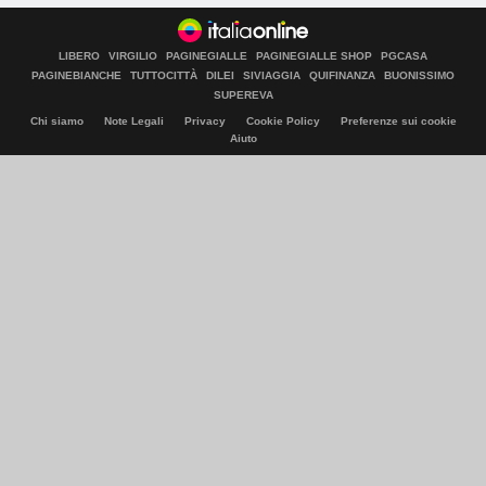
LIBERO
VIRGILIO
PAGINEGIALLE
PAGINEGIALLE SHOP
PGCASA
PAGINEBIANCHE
TUTTOCITTÀ
DILEI
SIVIAGGIA
QUIFINANZA
BUONISSIMO
SUPEREVA
Chi siamo
Note Legali
Privacy
Cookie Policy
Preferenze sui cookie
Aiuto
© Italiaonline S.p.A. 2026
Direzione e coordinamento di Libero Acquisition S.á r.l.
P. IVA 03970540963