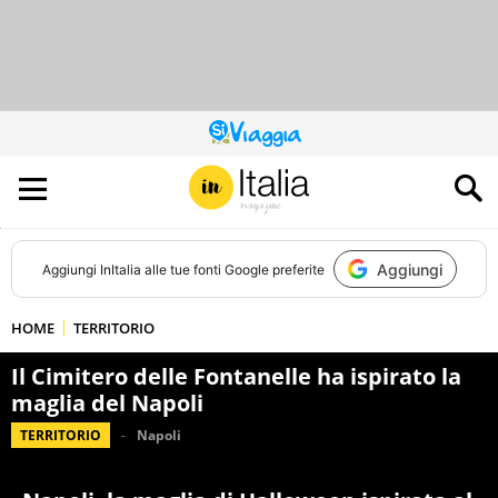
QUESTO
SITO
CONTRIBUISCE
ALL’AUDIENCE
DI
Aggiungi
Aggiungi
InItalia
alle tue fonti Google preferite
HOME
TERRITORIO
Il Cimitero delle Fontanelle ha ispirato la
maglia del Napoli
TERRITORIO
Napoli