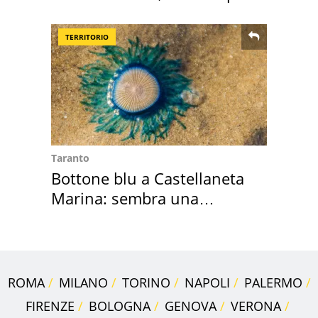
Roma e Lazio
TERRITORIO
Taranto
Bottone blu a Castellaneta
Marina: sembra una
medusa ma non lo è
ROMA
MILANO
TORINO
NAPOLI
PALERMO
FIRENZE
BOLOGNA
GENOVA
VERONA