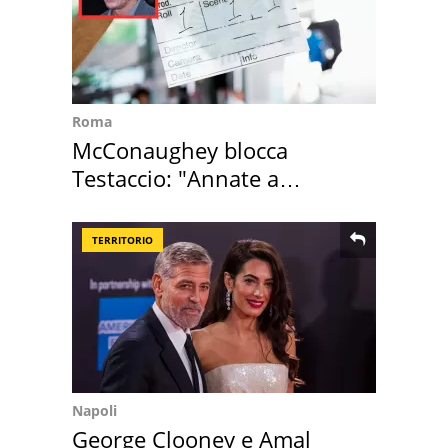
Roma
McConaughey blocca
Testaccio: "Annate a
Positano a rompe er c..."
TERRITORIO
Napoli
George Clooney e Amal