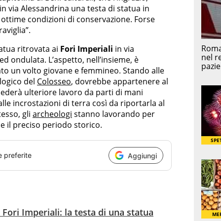
in via Alessandrina una testa di statua in
 ottime condizioni di conservazione. Forse
aviglia”.
atua ritrovata ai
Fori Imperiali
in via
d ondulata. L’aspetto, nell’insieme, è
tato un volto giovane e femmineo. Stando alle
logico del
Colosseo
, dovrebbe appartenere al
iederà ulteriore lavoro da parti di mani
le incrostazioni di terra così da riportarla al
esso, gli
archeologi
stanno lavorando per
e il preciso periodo storico.
e preferite
Aggiungi
Fori Imperiali: la testa di una statua