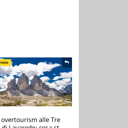
TORIO
 overtourism alle Tre
 di Lavaredo: cosa sta