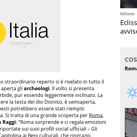
Milano
Eclis
avvis
come
o straordinario reperto si è rivelato in tutto il
 aperta gli
archeologi
. Il volto si presenta
orbide, pur essendo leggermente inclinato. La
ere la testa dei dio Dioniso, è semiaperta,
uesti potrebbero essere stati riempiti
. Si tratta di una grande scoperta per
Roma
,
a Raggi
: “Roma sorprende e ci regala emozioni
portate sui suoi profili social ufficiali – Gli
pitolina ai Beni culturali, che ringrazio,