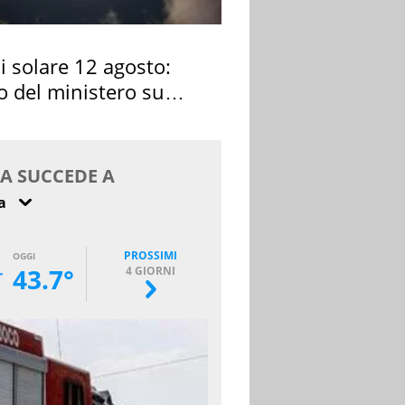
si solare 12 agosto:
o del ministero su
 osservarla