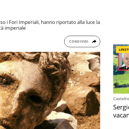
so i Fori Imperiali, hanno riportato alla luce la
età imperiale
CONDIVIDI
LIFEST
Castelr
Sergi
vacan
locat