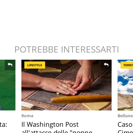
POTREBBE INTERESSARTI
LIFESTYLE
TERRI
Roma
Belluno
ta:
Il Washington Post
Caso
all'attacco delle "nonne
Cime