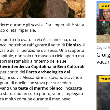
LIFEST
e: durante gli scavi ai Fori Imperiali, è stata
co di età imperiale.
 reperto ritrovato in via Alessandrina, una
co, potrebbe raffigurare il volto di
Dioniso
, il
Ceglie 
rezza e della liberazione dei sensi. Una scoperta
Giorg
capitale, non solo un museo a cielo aperto ma
vacan
ori inestimabili all’interno delle sue
Sovrintendenza Capitolina ai Beni Culturali
locat
 per conto del
Parco archeologico del
ndagini su via Alessandrina, stavano scavando
TERRI
gnari di quello che stava per succedere.
avanti una
testa di marmo bianco
, incassata
la statua, ad un certo punto, venne impiegata
tica molto comune durante il medioevo.