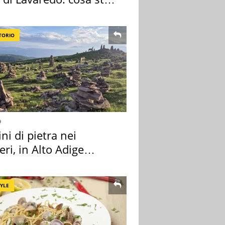
edendo
TORIO
o
i di pietra nei
eri, in Alto Adige
a l'allarme
TYLE