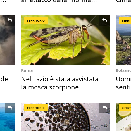
della pasta" a Roma
succ
TERRITORIO
TERRI
Roma
Bolzan
ole
Nel Lazio è stata avvistata
Uomin
la mosca scorpione
senti
scatt
TERRITORIO
LIFES