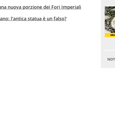
na nuova porzione dei Fori Imperiali
no: l'antica statua è un falso?