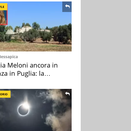
YLE
Messapica
ia Meloni ancora in
za in Puglia: la
ion scelta
TORIO