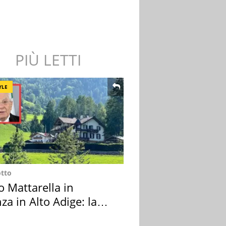
PIÙ LETTI
YLE
otto
o Mattarella in
za in Alto Adige: la
ion scelta