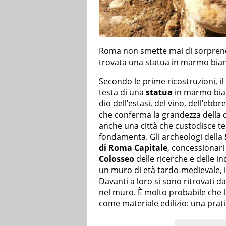
Roma non smette mai di sorprender
trovata una statua in marmo bian
Secondo le prime ricostruzioni, il
testa di una
statua
in marmo bian
dio dell’estasi, del vino, dell’ebb
che conferma la grandezza della 
anche una città che custodisce tes
fondamenta. Gli archeologi della
di Roma Capitale
, concessionari
Colosseo
delle ricerche e delle i
un muro di età tardo-medievale, i
Davanti a loro si sono ritrovati d
nel muro. È molto probabile che 
come materiale edilizio: una pra