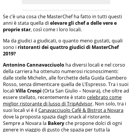
Se c’è una cosa che MasterChef ha fatto in tutti questi
anni è stata quella di
elevare gli chef a delle vere e
proprie star
, così come i loro locali.
Ma da giudici a giudicati, o quanto meno gustati, quali
sono i
ristoranti dei quattro giudici di MasterChef
2019?
Antonino Cannavacciuolo
ha diversi locali e nel corso
della carriera ha ottenuto numerosi riconoscimenti:
dalle stelle Michelin, alle forchette della Guida Gambero
Rosso, senza dimenticare quella de L’Espresso. Tra i suoi
locali
Villa Crespi
(Orta San Giulio – Novara), che oltre ad
essere stellato, recentemente è stato
celebrato come
miglior ristorante di lusso di TripAdvisor
. Non solo, tra i
suoi locali vi è il
Canavacciuolo Café & Bistrot a Novara
dove la proposta spazia dagli snack al ristorante.
Sempre a Novara la
Bakery
che propone dolci di ogni
genere in viaggio di gusto che spazia per tutta la