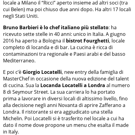
locale a Milano il “Ricci” aperto insieme ad altri soci (tra
cui Belen) ma poi chiuso due anni dopo. Ha altri 17 locali
negli Stati Uniti.
Bruno Barbieri è lo chef italiano più stellato
: ha
ricevuto sette stelle in 40 anni: unico in Italia. A giugno
2016 ha aperto a Bologna il
bistrot Fourghetti
, locale
completo di locanda e di bar. La cucina è ricca di
contaminazioni tra regionale e Paesi arabi e del basso
Mediterraneo.
E poi c’è
Giorgio Locatelli
, new entry della famiglia di
MasterChef in occasione della nuova edizione del talent
di cucina. Sua la
Locanda Locatelli a Londra
al numero
8 di Seymour Street. La sua carriera lo ha portato
prima a lavorare in diversi locali di altissimo livello, fino
alla decisione negli anni Novanta di aprire Zafferano a
Londra. Il ristorante si era aggiudicato una stella
Michelin. Poi Locatelli si è trasferito nel locale a cui ha
dato il nome dove propone un menu che esalta il made
in Italy.