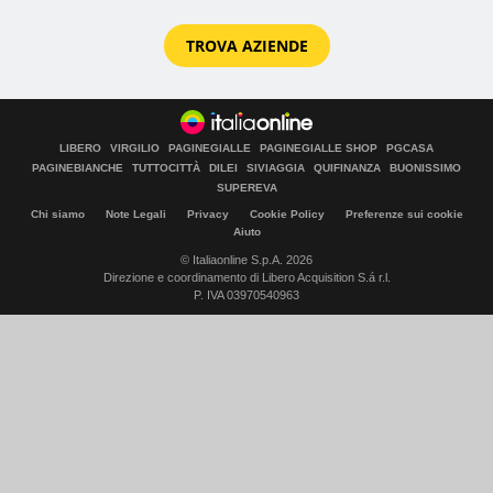
TROVA AZIENDE
LIBERO
VIRGILIO
PAGINEGIALLE
PAGINEGIALLE SHOP
PGCASA
PAGINEBIANCHE
TUTTOCITTÀ
DILEI
SIVIAGGIA
QUIFINANZA
BUONISSIMO
SUPEREVA
Chi siamo
Note Legali
Privacy
Cookie Policy
Preferenze sui cookie
Aiuto
© Italiaonline S.p.A. 2026
Direzione e coordinamento di Libero Acquisition S.á r.l.
P. IVA 03970540963