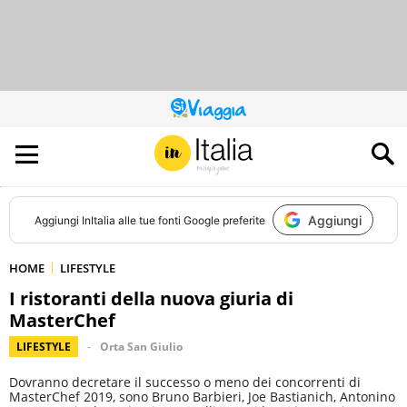
QUESTO
SITO
CONTRIBUISCE
ALL’AUDIENCE
DI
Aggiungi
Aggiungi
InItalia
alle tue fonti Google preferite
HOME
LIFESTYLE
I ristoranti della nuova giuria di
MasterChef
LIFESTYLE
Orta San Giulio
Dovranno decretare il successo o meno dei concorrenti di
MasterChef 2019, sono Bruno Barbieri, Joe Bastianich, Antonino