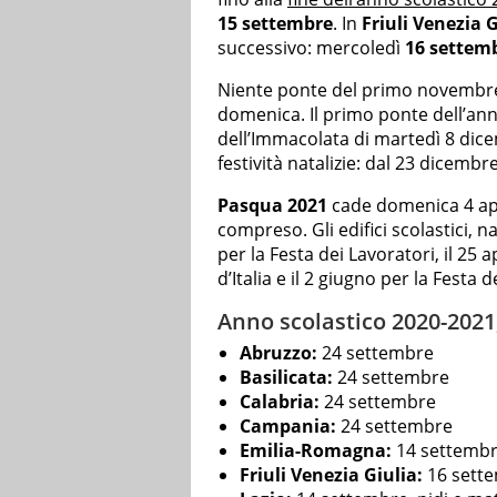
15 settembre
. In
Friuli Venezia G
successivo: mercoledì
16 settem
Niente ponte del primo novembre: q
domenica. Il primo ponte dell’anno
dell’Immacolata di martedì 8 dic
festività natalizie: dal 23 dicembre
Pasqua 2021
cade domenica 4 apri
compreso. Gli edifici scolastici, 
per la Festa dei Lavoratori, il 25 
d’Italia e il 2 giugno per la Festa 
Anno scolastico 2020-2021,
Abruzzo:
24 settembre
Basilicata:
24 settembre
Calabria:
24 settembre
Campania:
24 settembre
Emilia-Romagna:
14 settemb
Friuli Venezia Giulia:
16 sett