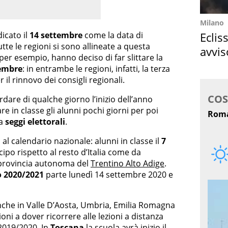
Milano
Eclis
icato il
14 settembre
come la data di
tte le regioni si sono allineate a questa
avvis
 per esempio, hanno deciso di far slittare la
come
tembre
: in entrambe le regioni, infatti, la terza
 il rinnovo dei consigli regionali.
rdare di qualche giorno l’inizio dell’anno
re in classe gli alunni pochi giorni per poi
da
seggi elettorali
.
o al calendario nazionale: alunni in classe il
7
cipo rispetto al resto d’Italia come da
a provincia autonoma del
Trentino Alto Adige
.
o 2020/2021
parte lunedì 14 settembre 2020 e
anche in Valle D’Aosta, Umbria, Emilia Romagna
ni a dover ricorrere alle lezioni a distanza
 2019/2020
. In
Toscana
la scuola avrà inizio il