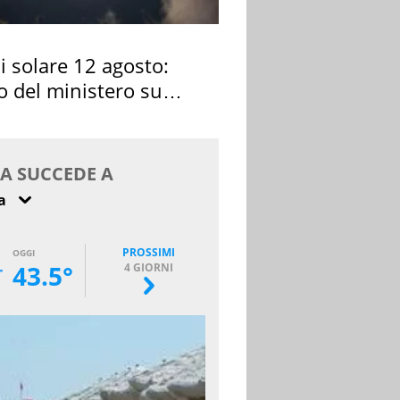
si solare 12 agosto:
o del ministero su
 osservarla