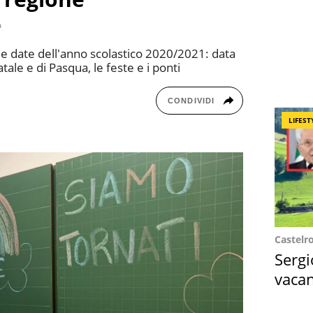
a
le date dell'anno scolastico 2020/2021: data
atale e di Pasqua, le feste e i ponti
CONDIVIDI
LIFEST
Castelr
Sergi
vacan
locat