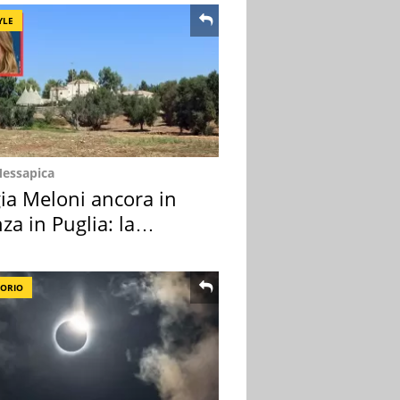
YLE
Messapica
ia Meloni ancora in
za in Puglia: la
ion scelta
TORIO