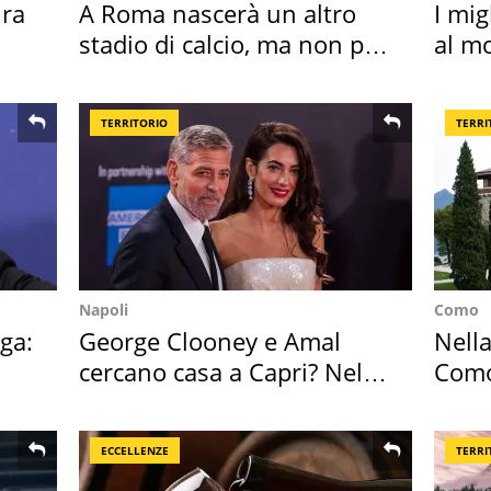
ra
A Roma nascerà un altro
I mig
stadio di calcio, ma non per
al mo
Roma e Lazio
TERRITORIO
TERRI
Napoli
Como
ga:
George Clooney e Amal
Nella
cercano casa a Capri? Nel
Como
mirino una villa
appa
ECCELLENZE
TERRI