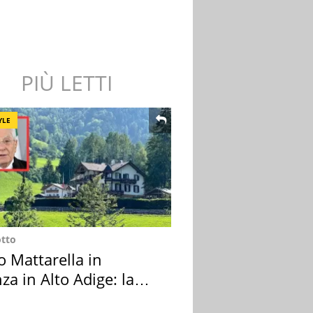
PIÙ LETTI
YLE
otto
o Mattarella in
za in Alto Adige: la
ion scelta