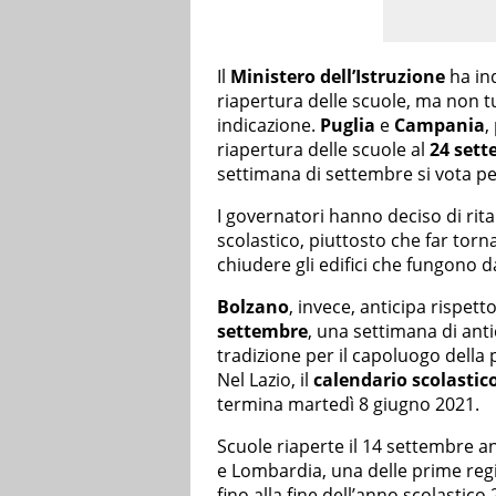
Il
Ministero dell’Istruzione
ha ind
riapertura delle scuole, ma non tu
indicazione.
Puglia
e
Campania
,
riapertura delle scuole al
24 set
settimana di settembre si vota per
I governatori hanno deciso di rita
scolastico, piuttosto che far torna
chiudere gli edifici che fungono 
Bolzano
, invece, anticipa rispett
settembre
, una settimana di anti
tradizione per il capoluogo dell
Nel Lazio, il
calendario scolastic
termina martedì 8 giugno 2021.
Scuole riaperte il 14 settembre 
e Lombardia, una delle prime regio
fino alla
fine dell’anno scolastico