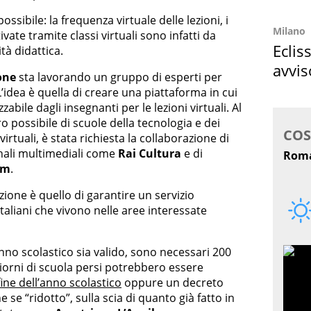
ssibile: la frequenza virtuale delle lezioni, i
Milano
vate tramite classi virtuali sono infatti da
Eclis
ità didattica.
avvis
one
sta lavorando un gruppo di esperti per
come
L’idea è quella di creare una piattaforma in cui
zzabile dagli insegnanti per le lezioni virtuali. Al
o possibile di scuole della tecnologia e dei
virtuali, è stata richiesta la collaborazione di
anali multimediali come
Rai Cultura
e di
om
.
uzione è quello di garantire un servizio
italiani che vivono nelle aree interessate
nno scolastico sia valido, sono necessari 200
 giorni di scuola persi potrebbero essere
fine dell’anno scolastico
oppure un decreto
se “ridotto”, sulla scia di quanto già fatto in