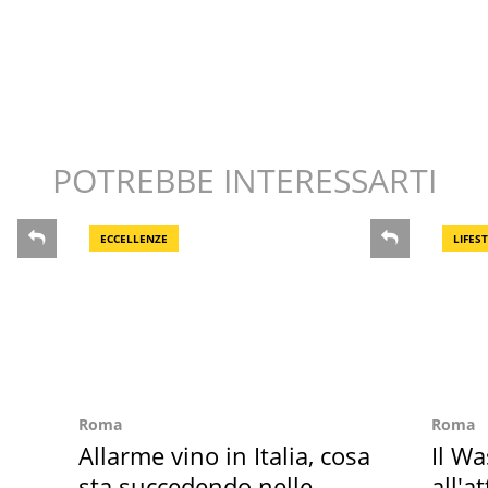
POTREBBE INTERESSARTI
ECCELLENZE
LIFES
Roma
Roma
Allarme vino in Italia, cosa
Il W
sta succedendo nelle
all'a