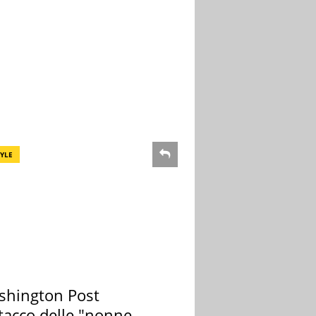
TYLE
ashington Post
ttacco delle "nonne