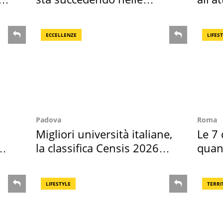
nostre cantine
dell
ECCELLENZE
LIFES
Padova
Roma
Migliori università italiane,
Le 7 
la classifica Censis 2026
quan
2027
seco
LIFESTYLE
TERRI