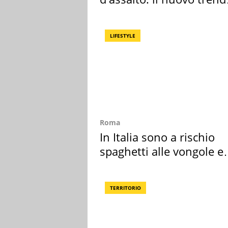
2026 e l'appello
LIFESTYLE
Roma
In Italia sono a rischio
spaghetti alle vongole e
sautè di cozze
TERRITORIO