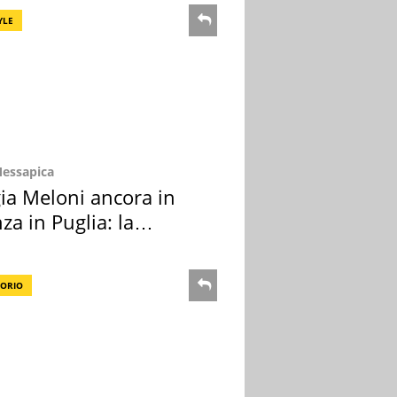
YLE
Messapica
ia Meloni ancora in
za in Puglia: la
ion scelta
TORIO