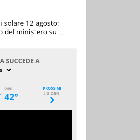
si solare 12 agosto:
o del ministero su
 osservarla