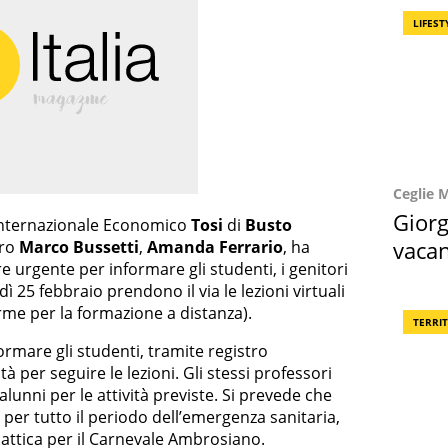
LIFEST
Ceglie 
Giorg
o Internazionale Economico
Tosi
di
Busto
vacan
tro
Marco Bussetti
,
Amanda Ferrario
, ha
urgente per informare gli studenti, i genitori
locat
ì 25 febbraio prendono il via le lezioni virtuali
rme per la formazione a distanza).
TERRI
formare gli studenti, tramite registro
tà per seguire le lezioni. Gli stessi professori
alunni per le attività previste. Si prevede che
e per tutto il periodo dell’emergenza sanitaria,
dattica per il Carnevale Ambrosiano.