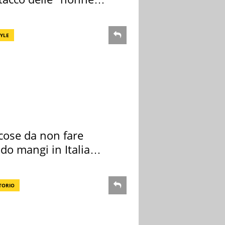
a pasta" a Roma
TYLE
cose da non fare
do mangi in Italia
ndo la BBC
TORIO