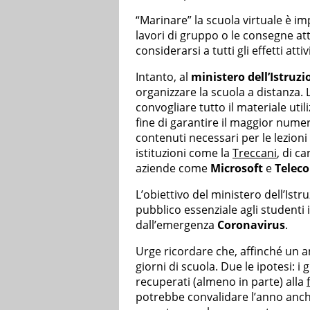
“Marinare” la scuola virtuale è impo
lavori di gruppo o le consegne atti
considerarsi a tutti gli effetti attiv
Intanto, al
ministero dell’Istruzi
organizzare la scuola a distanza. 
convogliare tutto il materiale utili
fine di garantire il maggior numer
contenuti necessari per le lezioni 
istituzioni come la
Treccani
, di c
aziende come
Microsoft
e
Telec
L’obiettivo del ministero dell’Istr
pubblico essenziale agli studenti 
dall’emergenza
Coronavirus
.
Urge ricordare che, affinché un a
giorni di scuola. Due le ipotesi: i
recuperati (almeno in parte) alla
potrebbe convalidare l’anno anche 