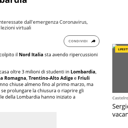
interessate dall'emergenza Coronavirus,
ezioni virtuali
CONDIVIDI
LIFEST
olpito il
Nord Italia
sta avendo ripercussioni
casa oltre 3 milioni di studenti in
Lombardia
,
ia Romagna
,
Trentino-Alto Adige
e
Friuli
ranno chiuse almeno fino al primo marzo, ma
 se prolungare la chiusura o riaprire gli
uole della Lombardia hanno iniziato a
Castelr
Sergi
vacan
locat