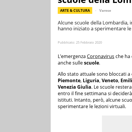
ARTE & CULTURA
Varese
Alcune scuole della Lombardia, 
hanno iniziato a sperimentare le l
Pubblicato:
25 Febbraio 2020
L’emergenza
Coronavirus
che ha c
anche sulle
scuole
.
Allo stato attuale sono bloccati a 
Piemonte
,
Liguria
,
Veneto
,
Emil
Venezia Giulia
. Le scuole reste
entro il fine settimana si deciderà
istituti. Intanto, però, alcune sc
sperimentare le lezioni virtuali.