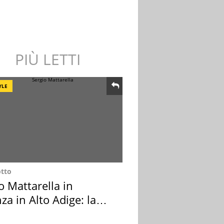
PIÙ LETTI
YLE
otto
o Mattarella in
za in Alto Adige: la
ion scelta