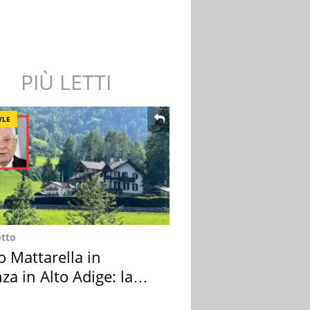
PIÙ LETTI
YLE
otto
o Mattarella in
za in Alto Adige: la
ion scelta