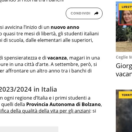
LIFEST
CONDIVIDI
i avvicina l’inizio di un
nuovo anno
uasi tre mesi di libertà, gli studenti italiani
 di scuola, dalle elementari alle superiori,
Ceglie 
 di spensieratezza e di
vacanza
, magari in una
Giorg
re in una città d’arte. A settembre, però, si
per affrontare un altro anno tra i banchi di
vacan
locat
 2023/2024 in Italia
TERRI
n ogni regione d’Italia e i primi studenti a
 quelli della
Provincia Autonoma di Bolzano
,
ifica della qualità della vita per gli anziani
: si