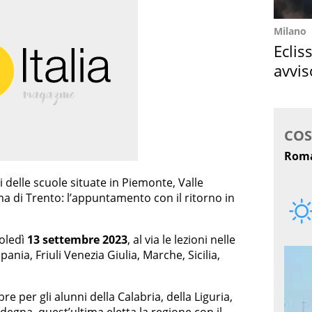
Milano
Eclis
avvis
come
 delle scuole situate in Piemonte, Valle
a di Trento: l’appuntamento con il ritorno in
coledì
13 settembre 2023
, al via le lezioni nelle
ania, Friuli Venezia Giulia, Marche, Sicilia,
re per gli alunni della Calabria, della Liguria,
rdegna, quest’ultima eletta la regione con il