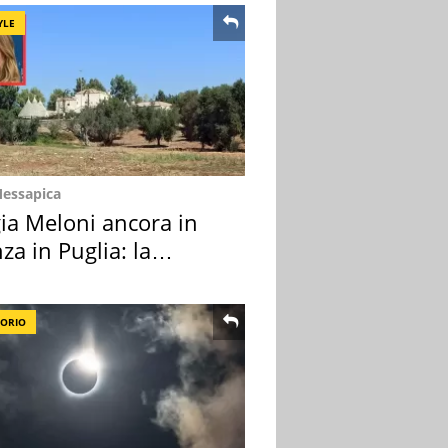
YLE
Messapica
ia Meloni ancora in
za in Puglia: la
ion scelta
TORIO