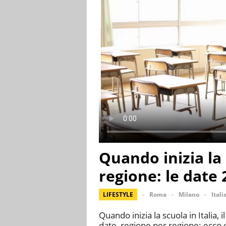
Quando inizia la
regione: le date 
LIFESTYLE
Roma
Milano
Itali
Quando inizia la scuola in Italia,
date, regione per regione: ecco q