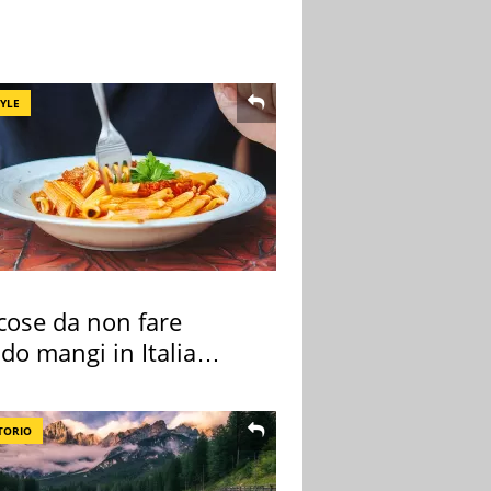
TYLE
cose da non fare
do mangi in Italia
ndo la BBC
TORIO