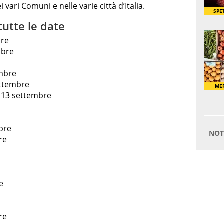
i vari Comuni e nelle varie città d’Italia.
tutte le date
bre
mbre
mbre
ettembre
ì 13 settembre
bre
re
e
e
e
re