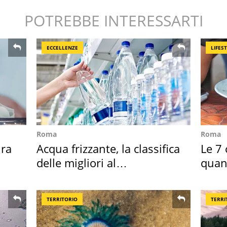
POTREBBE INTERESSARTI
ECCELLENZE
LIFES
Roma
Roma
ra
Acqua frizzante, la classifica
Le 7 
delle migliori al
quan
supermercato
seco
TERRITORIO
TERRI