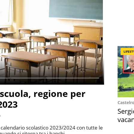
LIFEST
 scuola, regione per
2023
Castelr
Sergi
a
vacan
locat
 il calendario scolastico 2023/2024 con tutte le
uando si ritorna tra i banchi