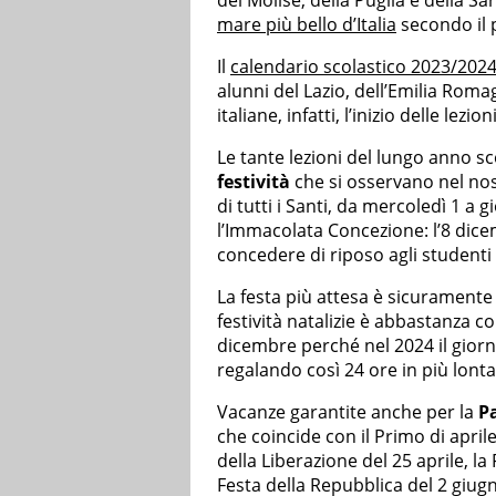
mare più bello d’Italia
secondo il p
Il
calendario scolastico 2023/202
alunni del Lazio, dell’Emilia Roma
italiane, infatti, l’inizio delle lez
Le tante lezioni del lungo anno sc
festività
che si osservano nel nos
di tutti i Santi, da mercoledì 1 
l’Immacolata Concezione: l’8 dice
concedere di riposo agli studenti 
La festa più attesa è sicuramente 
festività natalizie è abbastanza co
dicembre perché nel 2024 il giorno
regalando così 24 ore in più lonta
Vacanze garantite anche per la
P
che coincide con il Primo di aprile
della Liberazione del 25 aprile, la
Festa della Repubblica del 2 giugno