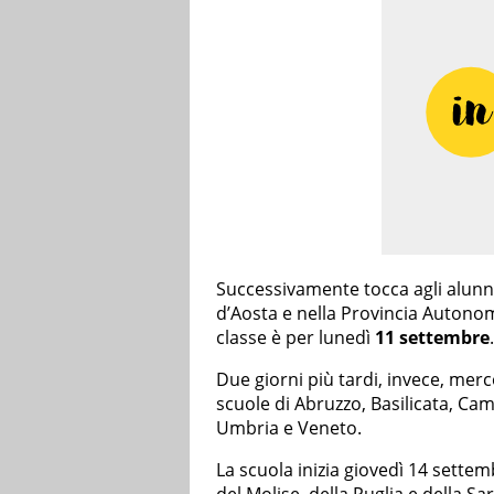
Successivamente tocca agli alunni
d’Aosta e nella Provincia Autonom
classe è per lunedì
11 settembre
.
Due giorni più tardi, invece, mer
scuole di Abruzzo, Basilicata, Camp
Umbria e Veneto.
La scuola inizia giovedì 14 settemb
del Molise, della Puglia e della Sa