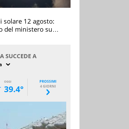
si solare 12 agosto:
o del ministero su
 osservarla