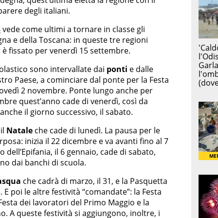
arere degli italiani.
4
vede come ultimi a tornare in classe gli
gna e della Toscana: in queste tre regioni
ioni è fissato per venerdì 15 settembre.
olastico sono intervallate dai
ponti
e dalle
tro Paese, a cominciare dal ponte per la Festa
a giovedì 2 novembre. Ponte lungo anche per
mbre quest’anno cade di venerdì, così da
anche il giorno successivo, il sabato.
il
Natale
che cade di lunedì. La pausa per le
rposa: inizia il 22 dicembre e va avanti fino al 7
 dell’Epifania, il 6 gennaio, cade di sabato,
no dai banchi di scuola.
asqua
che cadrà di marzo, il 31, e la Pasquetta
. E poi le altre festività “comandate”: la Festa
 Festa dei lavoratori del Primo Maggio e la
. A queste festività si aggiungono, inoltre, i