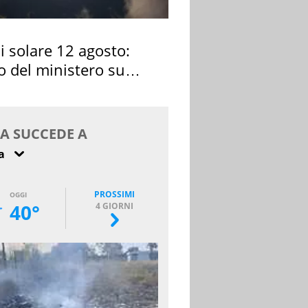
si solare 12 agosto:
o del ministero su
 osservarla