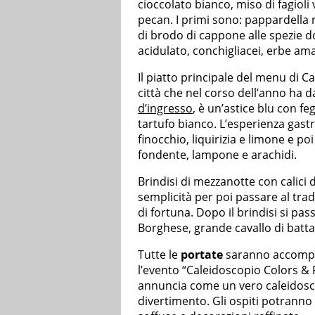
cioccolato bianco, miso di fagioli
pecan. I primi sono: pappardella r
di brodo di cappone alle spezie do
acidulato, conchigliacei, erbe am
Il piatto principale del menu di
città che nel corso dell’anno ha d
d’ingresso
, è un’astice blu con fe
tartufo bianco. L’esperienza gas
finocchio, liquirizia e limone e p
fondente, lampone e arachidi.
Brindisi di mezzanotte con calici d
semplicità per poi passare al trad
di fortuna. Dopo il brindisi si pa
Borghese, grande cavallo di batta
Tutte le
portate
saranno accompag
l’evento “Caleidoscopio Colors & 
annuncia come un vero caleidosco
divertimento. Gli ospiti potranno