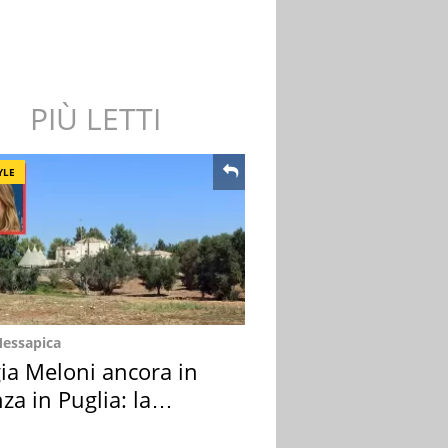
PIÙ LETTI
YLE
Messapica
ia Meloni ancora in
za in Puglia: la
ion scelta