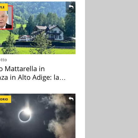
YLE
otto
o Mattarella in
za in Alto Adige: la
ion scelta
TORIO