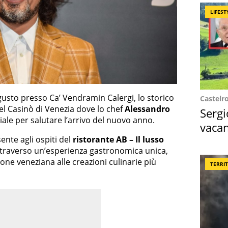
LIFEST
gusto presso Ca’ Vendramin Calergi, lo storico
Castelr
el Casinò di Venezia dove lo chef
Alessandro
Sergi
ale per salutare l’arrivo del nuovo anno.
vacan
locat
nte agli ospiti del
ristorante AB – Il lusso
ttraverso un’esperienza gastronomica unica,
one veneziana alle creazioni culinarie più
TERRI