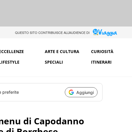
QUESTO SITO CONTRIBUISCE ALL’AUDIENCE DI
ECCELLENZE
ARTE E CULTURA
CURIOSITÀ
LIFESTYLE
SPECIALI
ITINERARI
e preferite
Aggiungi
 menu di Capodanno
te di Borghese