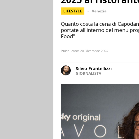
LIFESTYLE
Venezia
Quanto costa la cena di Capoda
portate all'interno del menu pro
Food"
Pubblicato:
20 Dicembre 2024
Silvio Frantellizzi
GIORNALISTA
Giornalista pubblicista. Da olt
scrivendo di sport, attualità, 