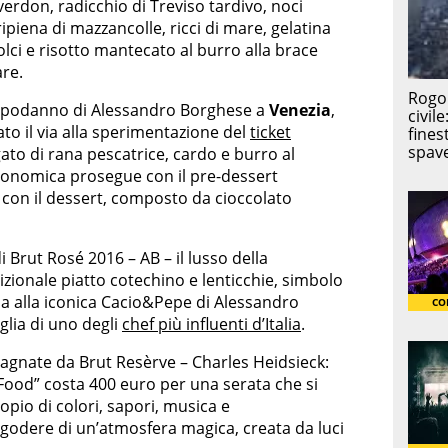
 verdon, radicchio di Treviso tardivo, noci
ipiena di mazzancolle, ricci di mare, gelatina
lci e risotto mantecato al burro alla brace
are.
 Capodanno di Alessandro Borghese a
Venezia
,
ato il via alla sperimentazione del
ticket
gato di rana pescatrice, cardo e burro al
tronomica prosegue con il pre-dessert
oi con il dessert, composto da cioccolato
i Brut Rosé 2016 – AB – il lusso della
izionale piatto cotechino e lenticchie, simbolo
ssa alla iconica Cacio&Pepe di Alessandro
glia di uno degli
chef più influenti d’Italia
.
nate da Brut Resèrve – Charles Heidsieck:
Food” costa 400 euro per una serata che si
pio di colori, sapori, musica e
 godere di un’atmosfera magica, creata da luci