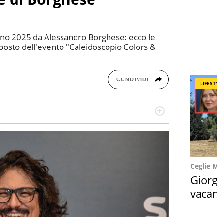
nno 2025 da Alessandro Borghese: ecco le
posto dell'evento "Caleidoscopio Colors &
CONDIVIDI
LIFEST
re dieci anni si occupa di informazione sul web,
cronaca, motori, spettacolo e videogame.
Ceglie 
Giorg
vacan
locat