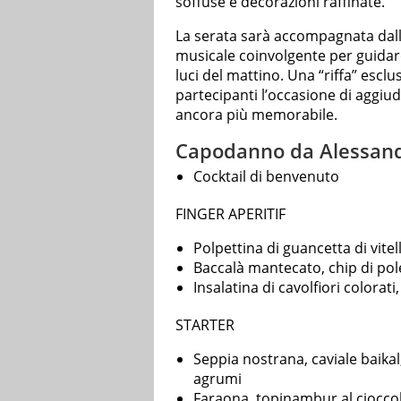
soffuse e decorazioni raffinate.
La serata sarà accompagnata dall
musicale coinvolgente per guidare 
luci del mattino. Una “riffa” esclu
partecipanti l’occasione di aggiud
ancora più memorabile.
Capodanno da Alessand
Cocktail di benvenuto
FINGER APERITIF
Polpettina di guancetta di vitel
Baccalà mantecato, chip di po
Insalatina di cavolfiori colorati
STARTER
Seppia nostrana, caviale baikal
agrumi
Faraona, topinambur al cioccola