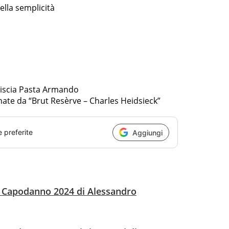
ella semplicità
Liscia Pasta Armando
te da “Brut Resèrve – Charles Heidsieck”
e preferite
Aggiungi
i Capodanno 2024 di Alessandro