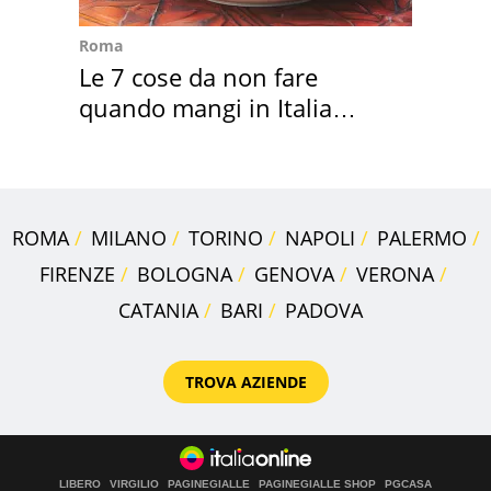
Roma
Le 7 cose da non fare
quando mangi in Italia
secondo la BBC
ROMA
MILANO
TORINO
NAPOLI
PALERMO
FIRENZE
BOLOGNA
GENOVA
VERONA
CATANIA
BARI
PADOVA
TROVA AZIENDE
LIBERO
VIRGILIO
PAGINEGIALLE
PAGINEGIALLE SHOP
PGCASA