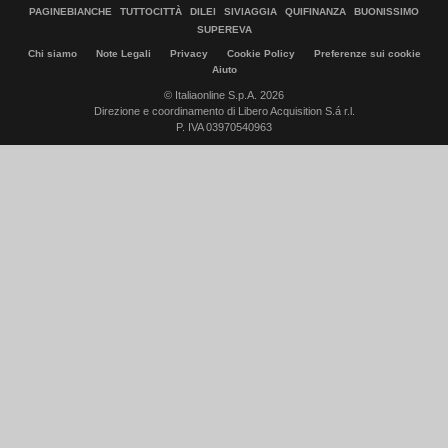
PAGINEBIANCHE
TUTTOCITTÀ
DILEI
SIVIAGGIA
QUIFINANZA
BUONISSIMO
SUPEREVA
Chi siamo
Note Legali
Privacy
Cookie Policy
Preferenze sui cookie
Aiuto
© Italiaonline S.p.A. 2026
Direzione e coordinamento di Libero Acquisition S.á r.l.
P. IVA 03970540963