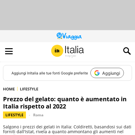
QUESTO
SITO
CONTRIBUISCE
ALL’AUDIENCE
DI
Aggiungi
Aggiungi
InItalia
alle tue fonti Google preferite
HOME
LIFESTYLE
Prezzo del gelato: quanto è aumentato in
Italia rispetto al 2022
LIFESTYLE
Roma
Salgono i prezzi dei gelati in Italia: Coldiretti, basandosi sui dati
forniti dall'Istat, rivela a quanto ammontano gli aumenti nel