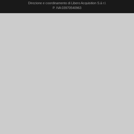
Direzione e coordinamento di Libero Acquisition S.á r.l.
P. IVA 03970540963