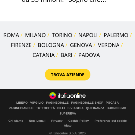
realizza"
ROMA
MILANO
TORINO
NAPOLI
PALERMO
FIRENZE
BOLOGNA
GENOVA
VERONA
CATANIA
BARI
PADOVA
TROVA AZIENDE
LIBERO
VIRGILIO
PAGINEGIALLE
PAGINEGIALLE SHOP
PGCASA
PAGINEBIANCHE
TUTTOCITTÀ
DILEI
SIVIAGGIA
QUIFINANZA
BUONISSIMO
SUPEREVA
Chi siamo
Note Legali
Privacy
Cookie Policy
Preferenze sui cookie
Aiuto
© Italiaonline S.p.A. 2026