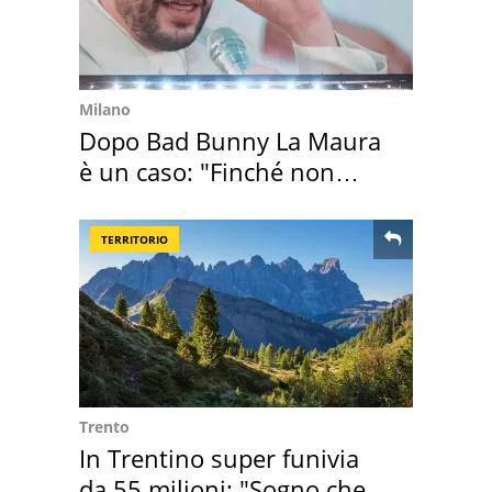
Milano
Dopo Bad Bunny La Maura
è un caso: "Finché non
scappa il morto"
TERRITORIO
Trento
In Trentino super funivia
da 55 milioni: "Sogno che si