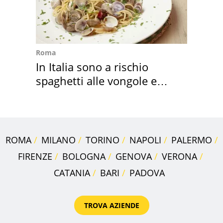
Roma
In Italia sono a rischio
spaghetti alle vongole e
sautè di cozze
ROMA
MILANO
TORINO
NAPOLI
PALERMO
FIRENZE
BOLOGNA
GENOVA
VERONA
CATANIA
BARI
PADOVA
TROVA AZIENDE