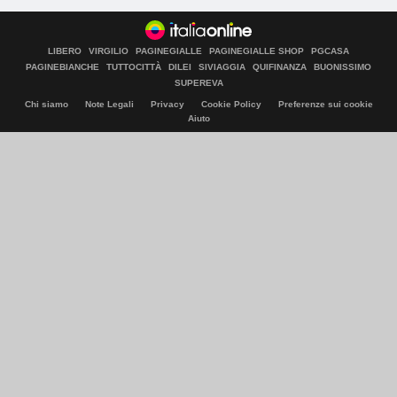
LIBERO
VIRGILIO
PAGINEGIALLE
PAGINEGIALLE SHOP
PGCASA
PAGINEBIANCHE
TUTTOCITTÀ
DILEI
SIVIAGGIA
QUIFINANZA
BUONISSIMO
SUPEREVA
Chi siamo
Note Legali
Privacy
Cookie Policy
Preferenze sui cookie
Aiuto
© Italiaonline S.p.A. 2026
Direzione e coordinamento di Libero Acquisition S.á r.l.
P. IVA 03970540963