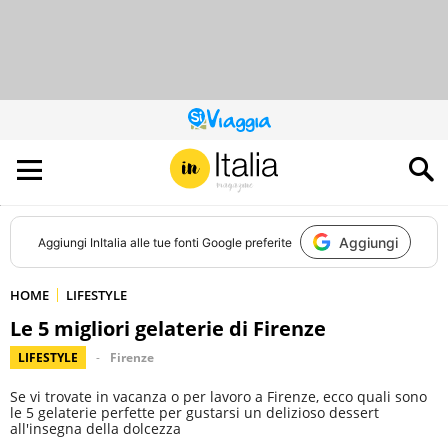
QUESTO
SITO
CONTRIBUISCE
ALL’AUDIENCE
DI
Aggiungi
Aggiungi
InItalia
alle tue fonti Google preferite
HOME
LIFESTYLE
Le 5 migliori gelaterie di Firenze
LIFESTYLE
Firenze
Se vi trovate in vacanza o per lavoro a Firenze, ecco quali sono
le 5 gelaterie perfette per gustarsi un delizioso dessert
all'insegna della dolcezza