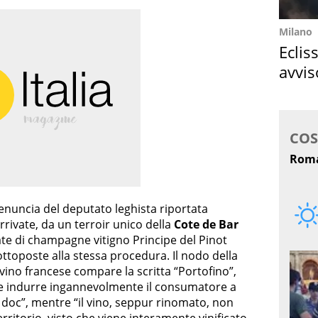
Milano
Eclis
avvis
come
enuncia del deputato leghista riportata
 arrivate, da un terroir unico della
Cote de Bar
ate di champagne vitigno Principe del Pinot
ttoposte alla stessa procedura. Il nodo della
 vino francese compare la scritta “Portofino”,
e indurre ingannevolmente il consumatore a
no doc”, mentre “il vino, seppur rinomato, non