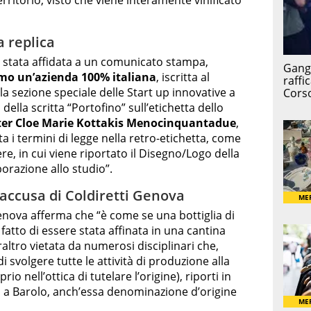
erritorio, visto che viene interamente vinificato
 replica
 è stata affidata a un comunicato stampa,
mo un’azienda 100% italiana
, iscritta al
lla sezione speciale delle Start up innovative a
della scritta “Portofino” sull’etichetta dello
r Cloe Marie Kottakis Menocinquantadue
,
ta i termini di legge nella retro-etichetta, come
e, in cui viene riportato il Disegno/Logo della
orazione allo studio”.
accusa di Coldiretti Genova
Genova afferma che “è come se una bottiglia di
 fatto di essere stata affinata in una cantina
altro vietata da numerosi disciplinari che,
di svolgere tutte le attività di produzione alla
io nell’ottica di tutelare l’origine), riporti in
co a Barolo, anch’essa denominazione d’origine