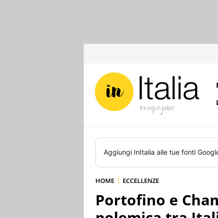
Aggiungi
InItalia
alle tue fonti Googl
HOME
ECCELLENZE
Portofino e Cha
polemica tra Ital