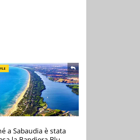
TYLE
hé a Sabaudia è stata
esa la Bandiera Blu