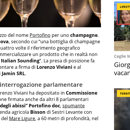
LIFEST
lizzo del nome
Portofino
per uno
champagne
.
nova
, secondo cui “una bottiglia di champagne
uattro volte il riferimento geografico
mercializzare un prodotto che in realtà non
Ceglie 
i Italian Sounding
“. La presa di posizione fa
Giorg
entare a firma di
Lorenzo Viviani
e al
vacan
i
Jamin SRL
.
locat
’interrogazione parlamentare
orenzo Viviani ha depositato in
Commissione
TERRI
ne firmata anche da altri 8 parlamentari
degli abissi” Portofino doc
,
spumante
ienda agricola
Bisson
di Sestri Levante con
o del
Mare Ligure
, a 60 metri di profondità, nel