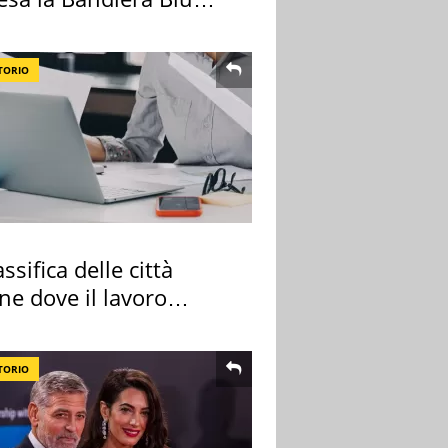
TORIO
assifica delle città
ane dove il lavoro
e di più
TORIO