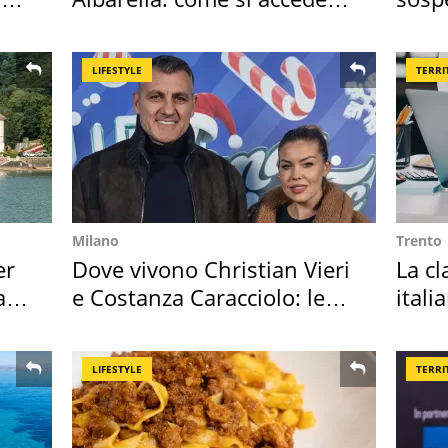
all'isola privata
2026
LIFESTYLE
TERRI
Milano
Trento
er
Dove vivono Christian Vieri
La cl
ata
e Costanza Caracciolo: le
itali
loro case
cresc
LIFESTYLE
TERRI