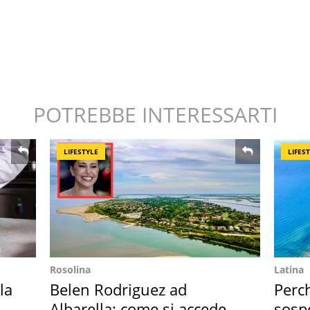
POTREBBE INTERESSARTI
LIFESTYLE
LIFES
Rosolina
Latina
la
Belen Rodriguez ad
Perc
in
Albarella: come si accede
sosp