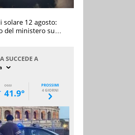
si solare 12 agosto:
o del ministero su
 osservarla