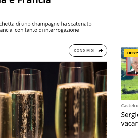
tichetta di uno champagne ha scatenato
rancia, con tanto di interrogazione
CONDIVIDI
LIFEST
Castelr
Sergi
vacan
locat