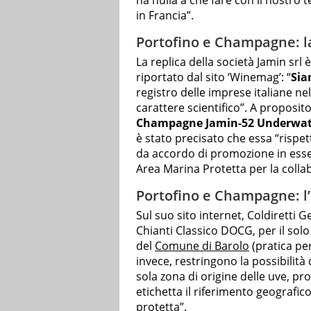
ha nulla a che fare con il nostro t
in Francia”.
Portofino e Champagne: la
La replica della società Jamin srl
riportato dal sito ‘Winemag’: “
Sia
registro delle imprese italiane ne
carattere scientifico”. A proposito 
Champagne Jamin-52 Underwate
è stato precisato che essa “rispet
da accordo di promozione in esser
Area Marina Protetta per la collab
Portofino e Champagne: l’
Sul suo sito internet, Coldiretti 
Chianti Classico DOCG, per il solo
del
Comune di Barolo
(pratica per
invece, restringono la possibilità 
sola zona di origine delle uve, propr
etichetta il riferimento geografi
protetta”.