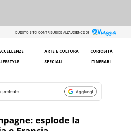
QUESTO SITO CONTRIBUISCE ALL’AUDIENCE DI
ECCELLENZE
ARTE E CULTURA
CURIOSITÀ
LIFESTYLE
SPECIALI
ITINERARI
e preferite
Aggiungi
mpagne: esplode la
ia e Francia