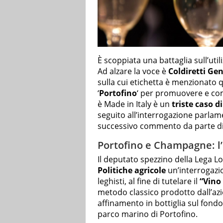
È scoppiata una battaglia sull’uti
Ad alzare la voce è
Coldiretti Ge
sulla cui etichetta è menzionato q
‘
Portofino
‘ per promuovere e com
è Made in Italy è un
triste caso d
seguito all’interrogazione parlam
successivo commento da parte d
Portofino e Champagne: l
Il deputato spezzino della Lega L
Politiche agricole
un’interrogazio
leghisti, al fine di tutelare il
“Vino 
metodo classico prodotto dall’az
affinamento in bottiglia sul fond
parco marino di Portofino.