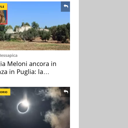
YLE
Messapica
ia Meloni ancora in
za in Puglia: la
ion scelta
TORIO