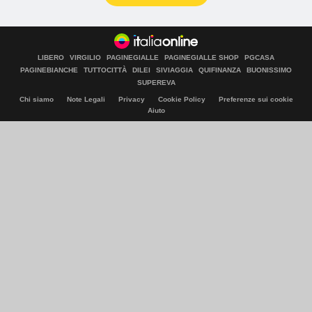
LIBERO
VIRGILIO
PAGINEGIALLE
PAGINEGIALLE SHOP
PGCASA
PAGINEBIANCHE
TUTTOCITTÀ
DILEI
SIVIAGGIA
QUIFINANZA
BUONISSIMO
SUPEREVA
Chi siamo
Note Legali
Privacy
Cookie Policy
Preferenze sui cookie
Aiuto
© Italiaonline S.p.A. 2026
Direzione e coordinamento di Libero Acquisition S.á r.l.
P. IVA 03970540963