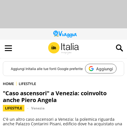
QUESTO
SITO
CONTRIBUISCE
ALL’AUDIENCE
DI
Aggiungi
Aggiungi
InItalia
alle tue fonti Google preferite
HOME
LIFESTYLE
"Caso ascensori" a Venezia: coinvolto
anche Piero Angela
LIFESTYLE
Venezia
C'è un altro caso ascensori a Venezia: la polemica riguarda
anche Palazzo Contarini Pisani, edificio dove ha acquistato una