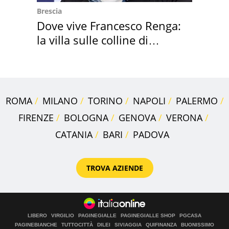
Brescia
Dove vive Francesco Renga:
la villa sulle colline di
Brescia
ROMA
MILANO
TORINO
NAPOLI
PALERMO
FIRENZE
BOLOGNA
GENOVA
VERONA
CATANIA
BARI
PADOVA
TROVA AZIENDE
LIBERO
VIRGILIO
PAGINEGIALLE
PAGINEGIALLE SHOP
PGCASA
PAGINEBIANCHE
TUTTOCITTÀ
DILEI
SIVIAGGIA
QUIFINANZA
BUONISSIMO