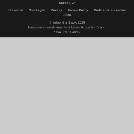
SUPEREVA
Chi siamo
Note Legali
Privacy
Cookie Policy
Preferenze sui cookie
Aiuto
© Italiaonline S.p.A. 2026
Direzione e coordinamento di Libero Acquisition S.á r.l.
P. IVA 03970540963