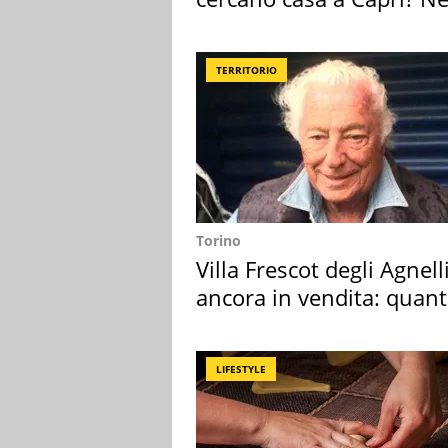
mirino una villa
TERRITORIO
Torino
Villa Frescot degli Agnell
ancora in vendita: quan
costa
LIFESTYLE