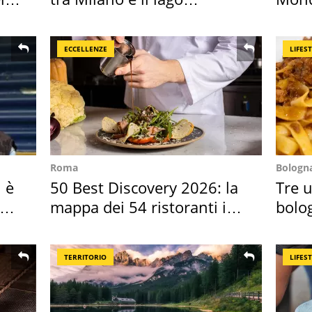
Maggiore
vaca
ECCELLENZE
LIFES
Roma
Bologn
i è
50 Best Discovery 2026: la
Tre u
to
mappa dei 54 ristoranti in
bolog
Italia
"stel
TERRITORIO
LIFES