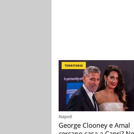
TERRITORIO
Napoli
George Clooney e Amal
cercano casa a Capri? Ne