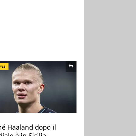
TYLE
hé Haaland dopo il
ale è in Sicilia: