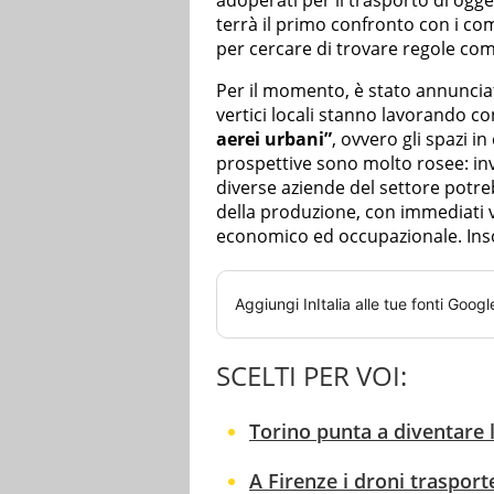
adoperati per il trasporto di ogget
terrà il primo confronto con i co
per cercare di trovare regole co
Per il momento, è stato annunci
vertici locali stanno lavorando c
aerei urbani”
, ovvero gli spazi in
prospettive sono molto rosee: inv
diverse aziende del settore potre
della produzione, con immediati 
economico ed occupazionale. Inso
Aggiungi
InItalia
alle tue fonti Googl
SCELTI PER VOI:
Torino punta a diventare l
A Firenze i droni traspor