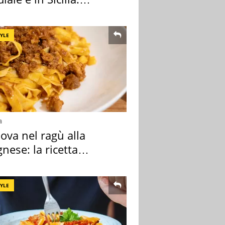
nza ma non solo
TYLE
a
ova nel ragù alla
nese: la ricetta
lata" è un caso
TYLE