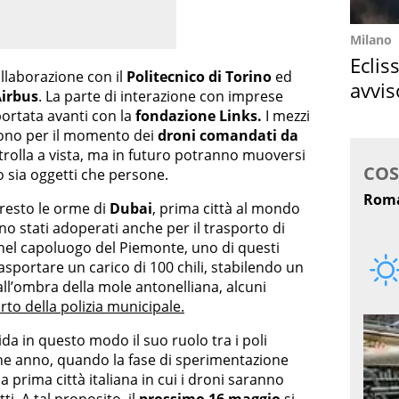
Milano
Eclis
collaborazione con il
Politecnico di Torino
ed
avvis
irbus
. La parte di interazione con imprese
come
ortata avanti con la
fondazione Links.
I mezzi
sono per il momento dei
droni comandati da
ntrolla a vista, ma in futuro potranno muoversi
sia oggetti che persone.
resto le orme di
Dubai
, prima città al mondo
ono stati adoperati anche per il trasporto di
 nel capoluogo del Piemonte, uno di questi
trasportare un carico di 100 chili, stabilendo un
ll’ombra della mole antonelliana, alcuni
rto della polizia municipale.
da in questo modo il suo ruolo tra i poli
che anno, quando la fase di sperimentazione
 prima città italiana in cui i droni saranno