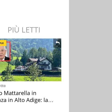
PIÙ LETTI
YLE
otto
o Mattarella in
za in Alto Adige: la
ion scelta