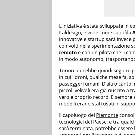
L’iniziativa è stata sviluppata in 
Italdesign, e vede come capofila
A
innovative e startup sarà invece p
coinvolti nella sperimentazione 
remoto
e con un pilota che li co
in modo autonomo, trasportando 
Torino potrebbe quindi seguire p
in cui i droni, qualche mese fa, s
passeggeri umani. D’altro canto,
piccoli velivoli era già riuscito a 
vero e proprio record. E sempre a
modelli
erano stati usati in suppo
Il capoluogo del
Piemonte
consoli
tecnologici del Paese, e tra qual
sarà terminata, potrebbe essere la