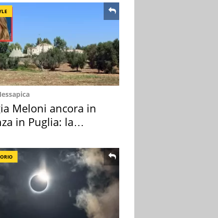
YLE
Messapica
ia Meloni ancora in
za in Puglia: la
ion scelta
TORIO