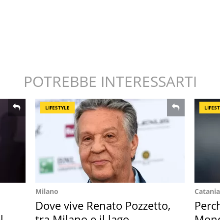
POTREBBE INTERESSARTI
LIFESTYLE
LIFES
Milano
Catania
Dove vive Renato Pozzetto,
Perc
l
tra Milano e il lago
Mondi