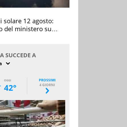
si solare 12 agosto:
o del ministero su
 osservarla