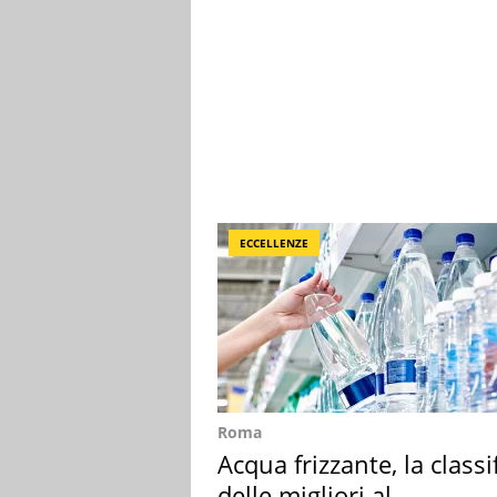
ECCELLENZE
Roma
Acqua frizzante, la classi
delle migliori al