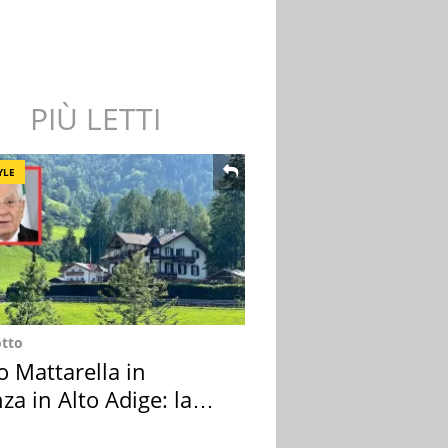
PIÙ LETTI
YLE
otto
o Mattarella in
za in Alto Adige: la
ion scelta