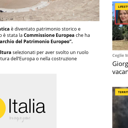
LIFEST
ntica
è diventato patrimonio storico e
 è stata la
Commissione Europea
che ha
archio del Patrimonio Europeo”.
ltura
selezionati per aver svolto un ruolo
Ceglie 
ltura dell’Europa o nella costruzione
Giorg
vacan
locat
TERRI