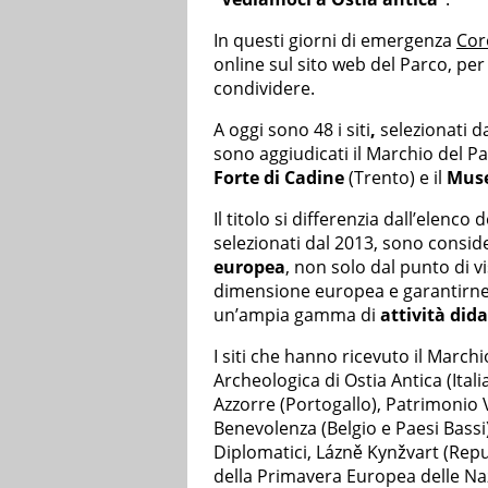
In questi giorni di emergenza
Cor
online sul sito web del Parco, pe
condividere.
A oggi sono 48 i siti
,
selezionati d
sono aggiudicati il Marchio del Pa
Forte di Cadine
(Trento) e il
Muse
Il titolo si differenzia dall’elenco
selezionati dal 2013, sono consid
europea
, non solo dal punto di v
dimensione europea e garantirne l’
un’ampia gamma di
attività did
I siti che hanno ricevuto il Marc
Archeologica di Ostia Antica (Ital
Azzorre (Portogallo), Patrimonio 
Benevolenza (Belgio e Paesi Bassi)
Diplomatici, Lázně Kynžvart (Repub
della Primavera Europea delle Nazio