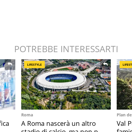
POTREBBE INTERESSARTI
LIFESTYLE
LIFES
Roma
Plan d
fica
A Roma nascerà un altro
Val P
stadio di calcio, ma non per
famig