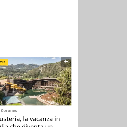
TYLE
e Corones
usteria, la vacanza in
lia che diventa un