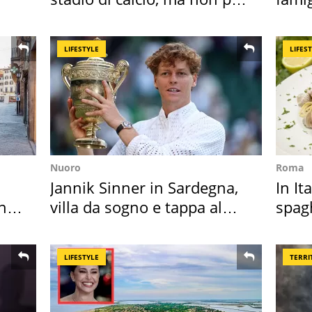
Roma e Lazio
ricor
LIFESTYLE
LIFES
Nuoro
Roma
Jannik Sinner in Sardegna,
In It
in
villa da sogno e tappa al
spagh
discount
sautè
LIFESTYLE
TERRI