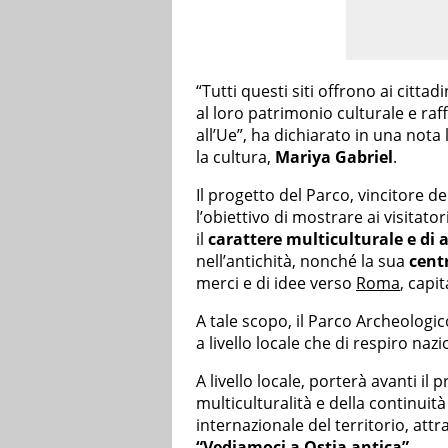
“Tutti questi siti offrono ai citta
al loro patrimonio culturale e ra
all’Ue”, ha dichiarato in una not
la cultura,
Mariya Gabriel
.
Il progetto del Parco, vincitore 
l’obiettivo di mostrare ai visitato
il
carattere multiculturale e di 
nell’antichità, nonché la sua
centr
merci e di idee verso
Roma
, capi
A tale scopo, il Parco Archeologic
a livello locale che di respiro naz
A livello locale, porterà avanti il 
multiculturalità e della continuit
internazionale del territorio, attr
“Vediamoci a Ostia antica”
.