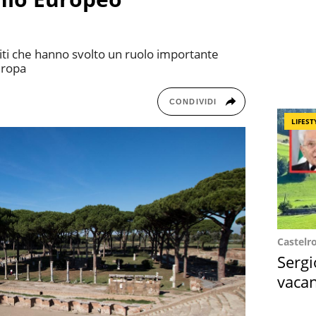
 siti che hanno svolto un ruolo importante
Europa
CONDIVIDI
LIFEST
Castelr
Sergi
vacan
locat