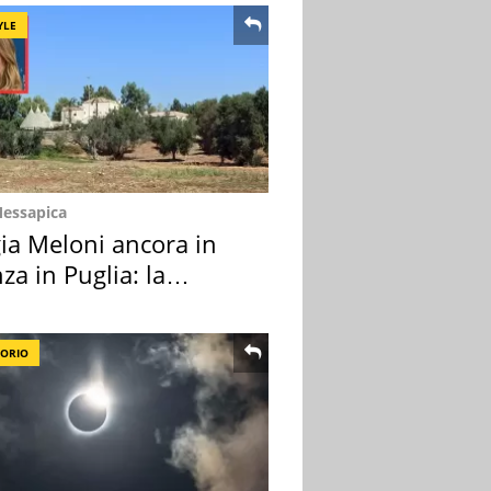
YLE
Messapica
ia Meloni ancora in
za in Puglia: la
ion scelta
TORIO