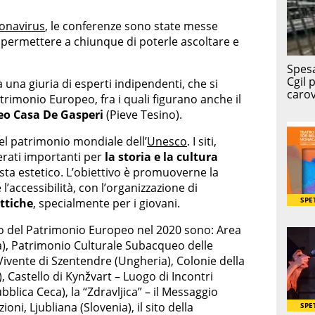
onavirus
, le conferenze sono state messe
r permettere a chiunque di poterle ascoltare e
a una giuria di esperti indipendenti, che si
trimonio Europeo, fra i quali figurano anche il
o Casa De Gasperi
(Pieve Tesino).
 del patrimonio mondiale dell’
Unesco
. I siti,
erati importanti per
la storia e la cultura
ista estetico. L’obiettivo è promuoverne la
accessibilità, con l’organizzazione di
attiche
, specialmente per i giovani.
hio del Patrimonio Europeo nel 2020 sono: Area
ia), Patrimonio Culturale Subacqueo delle
Vivente di Szentendre (Ungheria), Colonie della
, Castello di Kynžvart – Luogo di Incontri
blica Ceca), la “Zdravljica” – il Messaggio
ni, Ljubliana (Slovenia), il sito della