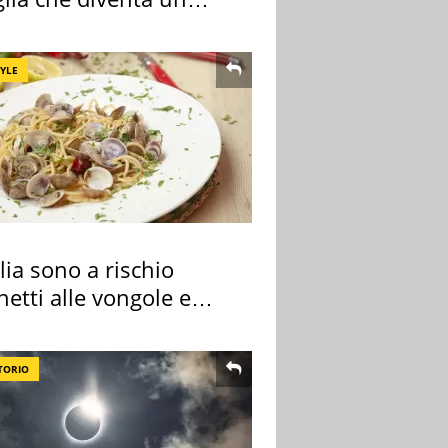
do indimenticabile
TYLE
alia sono a rischio
etti alle vongole e
 di cozze
TORIO