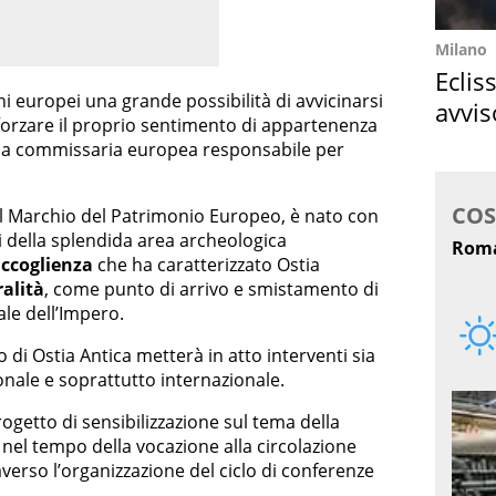
Milano
Eclis
dini europei una grande possibilità di avvicinarsi
avvis
fforzare il proprio sentimento di appartenenza
come
a la commissaria europea responsabile per
del Marchio del Patrimonio Europeo, è nato con
ri della splendida area archeologica
accoglienza
che ha caratterizzato Ostia
alità
, come punto di arrivo e smistamento di
tale dell’Impero.
o di Ostia Antica metterà in atto interventi sia
ionale e soprattutto internazionale.
progetto di sensibilizzazione sul tema della
à nel tempo della vocazione alla circolazione
averso l’organizzazione del ciclo di conferenze