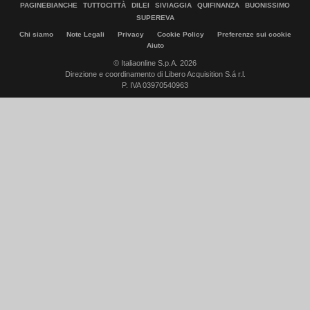
PAGINEBIANCHE
TUTTOCITTÀ
DILEI
SIVIAGGIA
QUIFINANZA
BUONISSIMO
SUPEREVA
Chi siamo
Note Legali
Privacy
Cookie Policy
Preferenze sui cookie
Aiuto
© Italiaonline S.p.A. 2026
Direzione e coordinamento di Libero Acquisition S.á r.l.
P. IVA 03970540963