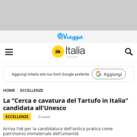
QUESTO
SITO
CONTRIBUISCE
ALL’AUDIENCE
DI
Aggiungi
Aggiungi
InItalia
alle tue fonti Google preferite
HOME
ECCELLENZE
La “Cerca e cavatura del Tartufo in Italia"
candidata all'Unesco
ECCELLENZE
Cuneo
Arriva l'ok per la candidatura dell'antica pratica come
patrimonio immateriale dell'umanità