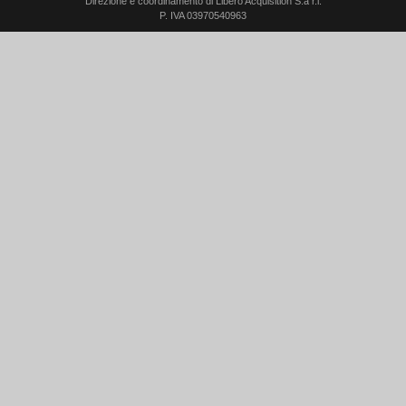
Direzione e coordinamento di Libero Acquisition S.á r.l.
P. IVA 03970540963