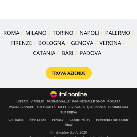
digitale
ROMA
MILANO
TORINO
NAPOLI
PALERMO
FIRENZE
BOLOGNA
GENOVA
VERONA
CATANIA
BARI
PADOVA
TROVA AZIENDE
LIBERO
VIRGILIO
PAGINEGIALLE
PAGINEGIALLE SHOP
PGCASA
PAGINEBIANCHE
TUTTOCITTÀ
DILEI
SIVIAGGIA
QUIFINANZA
BUONISSIMO
SUPEREVA
Chi siamo
Note Legali
Privacy
Cookie Policy
Preferenze sui cookie
Aiuto
© Italiaonline S.p.A. 2026