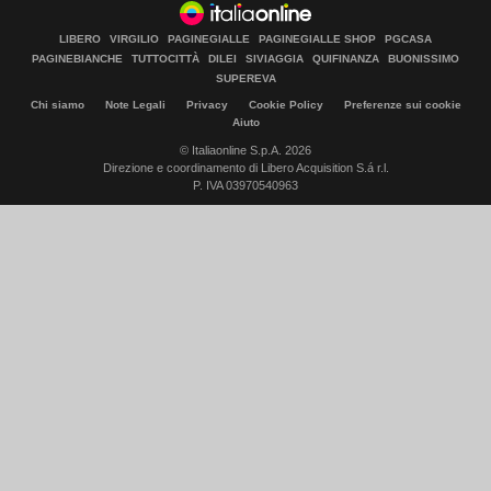
LIBERO
VIRGILIO
PAGINEGIALLE
PAGINEGIALLE SHOP
PGCASA
PAGINEBIANCHE
TUTTOCITTÀ
DILEI
SIVIAGGIA
QUIFINANZA
BUONISSIMO
SUPEREVA
Chi siamo
Note Legali
Privacy
Cookie Policy
Preferenze sui cookie
Aiuto
© Italiaonline S.p.A. 2026
Direzione e coordinamento di Libero Acquisition S.á r.l.
P. IVA 03970540963