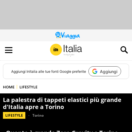
QUESTO
SITO
CONTRIBUISCE
ALL’AUDIENCE
DI
Aggiungi
Aggiungi
InItalia
alle tue fonti Google preferite
HOME
LIFESTYLE
La palestra di tappeti elastici più grande
d'Italia apre a Torino
LIFESTYLE
Torino