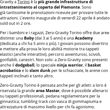
Gravity a
Torino
è la
più grande infrastruttura di
intrattenimento al coperto del Piemonte
. Sono
già tantissime le prenotazioni ricevute per provare tutte le
attrazioni. L’evento inaugurale di venerdì 22 aprile è andato
sold out in 2 ore.
Per i bambini e i ragazzi, Zero-Gravity Torino offre due aree
distinte: una
Baby
(dai 3 ai 5 anni) e una
Academy
(dedicata a chi ha 5 anni o più). I giovani possono divertirsi
e mettere alla prova le loro abilità motorie tra tappeti
elastici (anche interattivi), percorsi avventurosi, scivoli,
gonfiabili, canestri. Non solo: a Zero-Gravity sono presenti
anche il
dodgeball
, lo speciale
ninja warrior
, il
basket
acrobatico
e lo
slam dunk
per le schiacciate, le arene con
tappeti inclinati e tanto altro.
Zero-Gravity Torino è pensata anche per gli atleti: a loro è
riservata la grande
area Master
, dove è possibile allenarsi
su tappeti professionali, pedana regolamentare per la
ginnastica, tumbling track con vasca di gommapiuma e
attrezzature di massimo livello per chi fa agonismo.