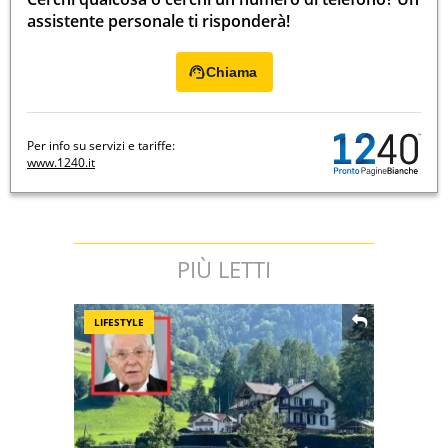
assistente personale ti risponderà!
Chiama
Per info su servizi e tariffe:
www.1240.it
PIÙ LETTI
LIFESTYLE