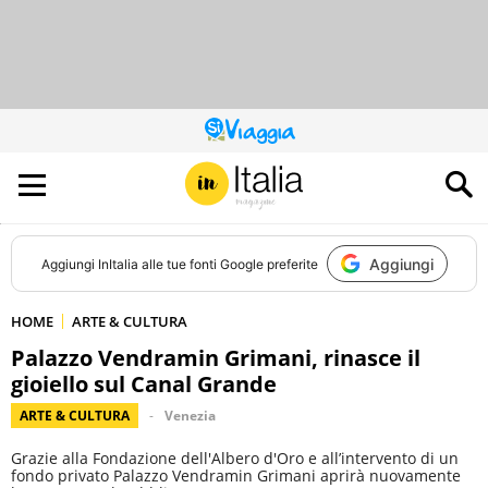
QUESTO
SITO
CONTRIBUISCE
ALL’AUDIENCE
DI
Aggiungi
Aggiungi
InItalia
alle tue fonti Google preferite
HOME
ARTE & CULTURA
Palazzo Vendramin Grimani, rinasce il
gioiello sul Canal Grande
ARTE & CULTURA
Venezia
Grazie alla Fondazione dell'Albero d'Oro e all’intervento di un
fondo privato Palazzo Vendramin Grimani aprirà nuovamente