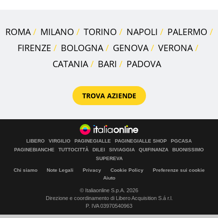
ROMA
MILANO
TORINO
NAPOLI
PALERMO
FIRENZE
BOLOGNA
GENOVA
VERONA
CATANIA
BARI
PADOVA
TROVA AZIENDE
LIBERO
VIRGILIO
PAGINEGIALLE
PAGINEGIALLE SHOP
PGCASA
PAGINEBIANCHE
TUTTOCITTÀ
DILEI
SIVIAGGIA
QUIFINANZA
BUONISSIMO
SUPEREVA
Chi siamo
Note Legali
Privacy
Cookie Policy
Preferenze sui cookie
Aiuto
© Italiaonline S.p.A. 2026
Direzione e coordinamento di Libero Acquisition S.á r.l.
P. IVA 03970540963