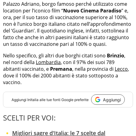
Palazzo Adriano, borgo famoso perché utilizzato come
location per l’iconico film “
Nuovo Cinema Paradiso
” e,
ora, per il suo tasso di vaccinazione superiore al 100%,
non è l’unico borgo italiano citato nell’approfondimento
del ‘Guardian’. Il quotidiano inglese, infatti, sottolinea il
fatto che anche in altri paesini italiani è stato raggiunto
un tasso di vaccinazione pari al 100% o quasi.
Nello specifico, gli altri due borghi citati sono
Brinzio
,
nel nord della
Lombardia
, con il 97% dei suoi 789
abitanti vaccinato, e
Premana
, nella provincia di
Lecco
,
dove il 100% dei 2000 abitanti è stato sottoposto a
vaccino.
Aggiungi
Aggiungi
InItalia
alle tue fonti Google preferite
SCELTI PER VOI:
Migliori sagre d'Italia: le 7 scelte dal