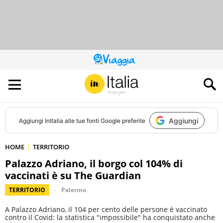
QUESTO
SITO
CONTRIBUISCE
ALL’AUDIENCE
DI
Aggiungi
Aggiungi
InItalia
alle tue fonti Google preferite
HOME
TERRITORIO
Palazzo Adriano, il borgo col 104% di
vaccinati è su The Guardian
TERRITORIO
Palermo
A Palazzo Adriano, il 104 per cento delle persone è vaccinato
contro il Covid: la statistica "impossibile" ha conquistato anche