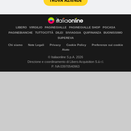
TROVA AZIENDE
LIBERO
VIRGILIO
PAGINEGIALLE
PAGINEGIALLE SHOP
PGCASA
PAGINEBIANCHE
TUTTOCITTÀ
DILEI
SIVIAGGIA
QUIFINANZA
BUONISSIMO
SUPEREVA
Chi siamo
Note Legali
Privacy
Cookie Policy
Preferenze sui cookie
Aiuto
© Italiaonline S.p.A. 2026
Direzione e coordinamento di Libero Acquisition S.á r.l.
P. IVA 03970540963