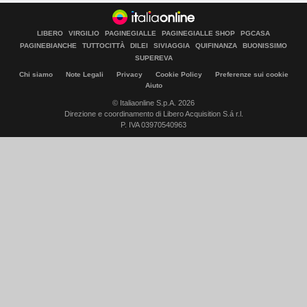
LIBERO
VIRGILIO
PAGINEGIALLE
PAGINEGIALLE SHOP
PGCASA
PAGINEBIANCHE
TUTTOCITTÀ
DILEI
SIVIAGGIA
QUIFINANZA
BUONISSIMO
SUPEREVA
Chi siamo
Note Legali
Privacy
Cookie Policy
Preferenze sui cookie
Aiuto
© Italiaonline S.p.A. 2026
Direzione e coordinamento di Libero Acquisition S.á r.l.
P. IVA 03970540963