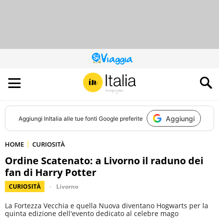
QUESTO
SITO
CONTRIBUISCE
ALL’AUDIENCE
DI
Aggiungi
Aggiungi
InItalia
alle tue fonti Google preferite
HOME
CURIOSITÀ
Ordine Scatenato: a Livorno il raduno dei
fan di Harry Potter
CURIOSITÀ
Livorno
La Fortezza Vecchia e quella Nuova diventano Hogwarts per la
quinta edizione dell'evento dedicato al celebre mago