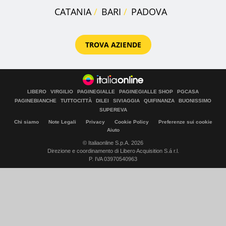
CATANIA
BARI
PADOVA
TROVA AZIENDE
LIBERO
VIRGILIO
PAGINEGIALLE
PAGINEGIALLE SHOP
PGCASA
PAGINEBIANCHE
TUTTOCITTÀ
DILEI
SIVIAGGIA
QUIFINANZA
BUONISSIMO
SUPEREVA
Chi siamo
Note Legali
Privacy
Cookie Policy
Preferenze sui cookie
Aiuto
© Italiaonline S.p.A. 2026
Direzione e coordinamento di Libero Acquisition S.á r.l.
P. IVA 03970540963