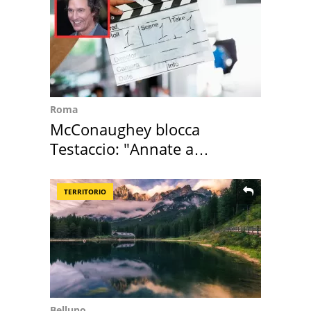
Roma
McConaughey blocca
Testaccio: "Annate a
Positano a rompe er c..."
TERRITORIO
Belluno