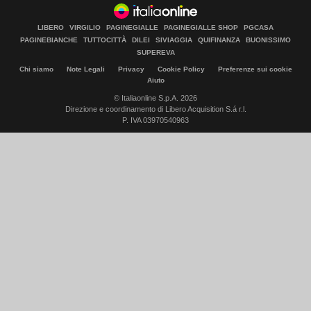
LIBERO
VIRGILIO
PAGINEGIALLE
PAGINEGIALLE SHOP
PGCASA
PAGINEBIANCHE
TUTTOCITTÀ
DILEI
SIVIAGGIA
QUIFINANZA
BUONISSIMO
SUPEREVA
Chi siamo
Note Legali
Privacy
Cookie Policy
Preferenze sui cookie
Aiuto
© Italiaonline S.p.A. 2026
Direzione e coordinamento di Libero Acquisition S.á r.l.
P. IVA 03970540963