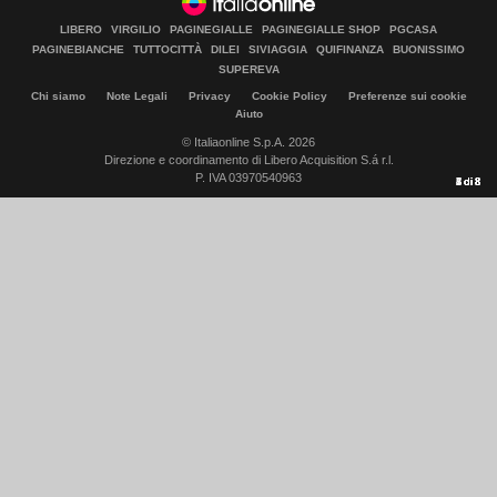
LIBERO
VIRGILIO
PAGINEGIALLE
PAGINEGIALLE SHOP
PGCASA
PAGINEBIANCHE
TUTTOCITTÀ
DILEI
SIVIAGGIA
QUIFINANZA
BUONISSIMO
SUPEREVA
Chi siamo
Note Legali
Privacy
Cookie Policy
Preferenze sui cookie
Aiuto
© Italiaonline S.p.A. 2026
Direzione e coordinamento di Libero Acquisition S.á r.l.
P. IVA 03970540963
1
2
3
4
5
6
7
8
di
di
di
di
di
di
di
di
8
8
8
8
8
8
8
8