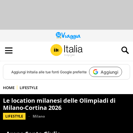
QUESTO
SITO
CONTRIBUISCE
ALL’AUDIENCE
DI
Aggiungi
Aggiungi
InItalia
alle tue fonti Google preferite
HOME
LIFESTYLE
Le location milanesi delle Olimpiadi di
Milano-Cortina 2026
LIFESTYLE
Milano