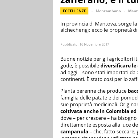
ECCELLENZE
Monzambano
Mant
In provincia di Mantova, sorge la 
alchechengi: ecco le proprietà di
Pubblicato:
16 Novembre 2017
Buone notizie per gli agricoltori it
gode, è possibile
diversificare le
ad oggi – sono stati importati da a
continenti. È stato così per lo zaff
Pianta perenne che produce
bac
famiglia delle patate e dei pomodor
sue proprietà medicinali. Originar
coltivata anche in Colombia ed 
dove – per crescere – ha bisogno 
direttamente esposta alla luce de
campanula
– che, fatto seccare, 