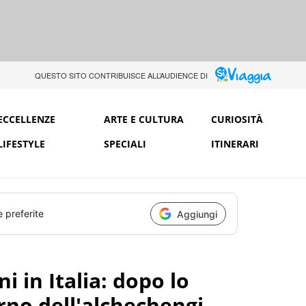
QUESTO SITO CONTRIBUISCE ALL’AUDIENCE DI
ECCELLENZE
ARTE E CULTURA
CURIOSITÀ
LIFESTYLE
SPECIALI
ITINERARI
e preferite
Aggiungi
i in Italia: dopo lo
urno dell'alchechengi