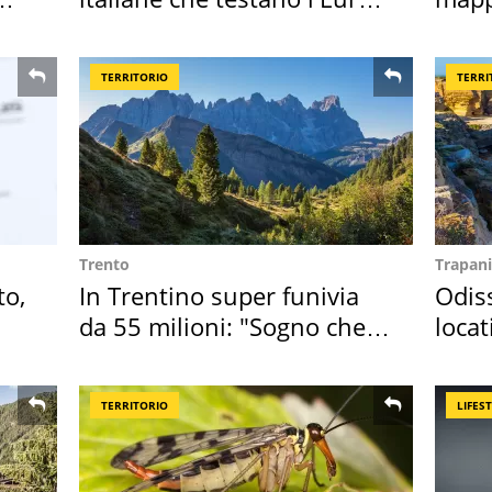
digitale
ross
TERRITORIO
TERRI
Trento
Trapani
to,
In Trentino super funivia
Odiss
da 55 milioni: "Sogno che si
locat
realizza"
semb
TERRITORIO
LIFES