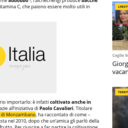
come
addobbo
-, l’alchechengi produce
bacche
 vitamina C, che paiono essere molto utili in
LIFEST
Ceglie 
Giorg
vacan
locat
TERRI
io importarlo: è infatti
coltivato anche in
azie all’iniziativa di
Paolo Cavalieri
. Titolare
no di Monzambano
, ha raccontato di come –
testa nel 2010, dopo che un’amica gli parlò della
rutto. Per riuscire a far partire la coltivazione,