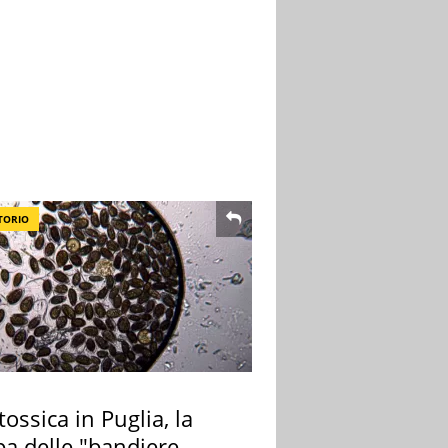
TORIO
tossica in Puglia, la
a delle "bandiere