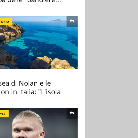
e"
TORIO
ea di Nolan e le
ion in Italia: "L'isola
ra Itaca"
TYLE