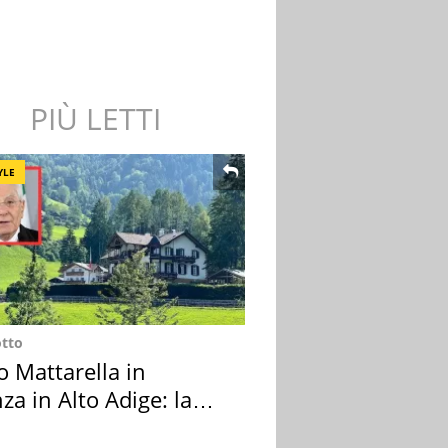
PIÙ LETTI
YLE
otto
o Mattarella in
za in Alto Adige: la
ion scelta