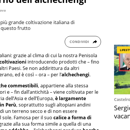
ova
più grande coltivazione italiana di
 questo frutto
CONDIVIDI
LIFEST
aliani: grazie al clima di cui la nostra Penisola
 coltivazioni
introducendo prodotti che – fino
ltri Paesi. Se non addirittura da altri
erano, ed è così – ora – per l’
alchechengi
.
che commestibili
, appartiene alla stessa
i e – fin dall’antichità – viene coltivata per le
ia dell’Asia e dell’Europa,
è largamente
Castelr
in Perù
, soprattutto sugli altopiani andini
Sergi
di un terreno secco e di non essere
vacan
l sole. Famosa per il suo
calice a forma di
locat
grazie alla sua forma simile a quella di una