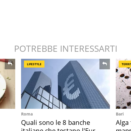
POTREBBE INTERESSARTI
LIFESTYLE
TERRI
Roma
Bari
Quali sono le 8 banche
Alga 
italiane che testano l'Euro
mapp