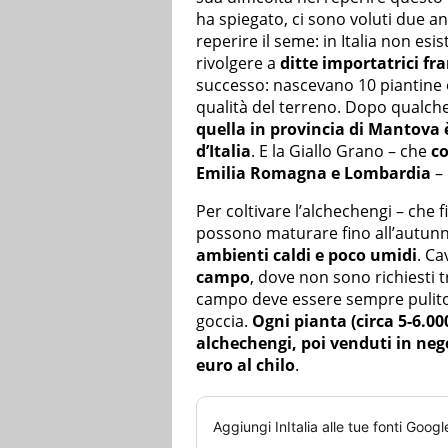
ha spiegato, ci sono voluti due ann
reperire il seme: in Italia non esis
rivolgere a
ditte importatrici fr
successo: nascevano 10 piantine o
qualità del terreno. Dopo qualche
quella in provincia di Mantova è
d’Italia
. E la Giallo Grano – che
co
Emilia Romagna e Lombardia
– 
Per coltivare l’alchechengi – che 
possono maturare fino all’autunno
ambienti caldi e poco umidi
. Ca
campo
, dove non sono richiesti tr
campo deve essere sempre pulito, 
goccia.
Ogni pianta (circa 5-6.00
alchechengi, poi venduti in nego
euro al chilo
.
Aggiungi
InItalia
alle tue fonti Googl