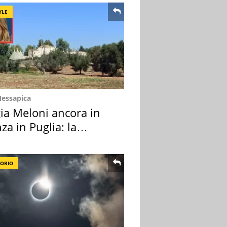
YLE
Messapica
ia Meloni ancora in
za in Puglia: la
ion scelta
TORIO