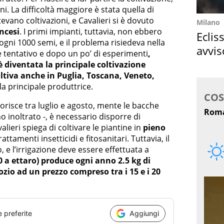
i. La difficoltà maggiore è stata quella di
tevano coltivazioni, e Cavalieri si è dovuto
Milano
ancesi
. I primi impianti, tuttavia, non ebbero
Eclis
gni 1000 semi, e il problema risiedeva nella
avvis
 tentativo e dopo un po’ di esperimenti
,
come
 diventata la principale coltivazione
ltiva anche in Puglia, Toscana, Veneto,
la principale produttrice.
fiorisce tra luglio e agosto, mente le bacche
 inoltrato -, è necessario disporre di
valieri spiega di coltivare le piantine in
pieno
attamenti insetticidi e fitosanitari. Tuttavia, il
e l’irrigazione deve essere effettuata a
0 a ettaro) produce ogni anno 2.5 kg di
zio ad un prezzo compreso tra i 15 e i 20
e preferite
Aggiungi