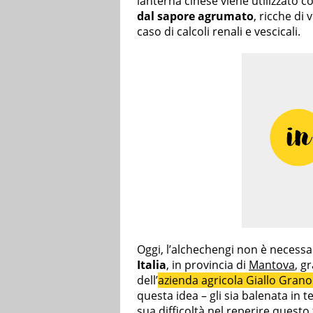
lanterna cinese viene utilizzato 
dal sapore agrumato
, ricche di
caso di calcoli renali e vescicali.
Oggi, l’alchechengi non è necessar
Italia
, in provincia di
Mantova
, gr
dell’
azienda agricola Giallo Gra
questa idea – gli sia balenata in 
sua difficoltà nel reperire questo f