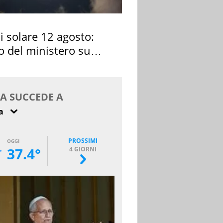
si solare 12 agosto:
o del ministero su
 osservarla