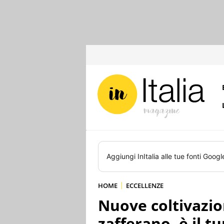
Aggiungi
InItalia
alle tue fonti Googl
HOME
ECCELLENZE
Nuove coltivazion
zafferano, è il t