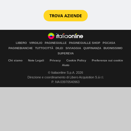
TROVA AZIENDE
LIBERO
VIRGILIO
PAGINEGIALLE
PAGINEGIALLE SHOP
PGCASA
PAGINEBIANCHE
TUTTOCITTÀ
DILEI
SIVIAGGIA
QUIFINANZA
BUONISSIMO
SUPEREVA
Chi siamo
Note Legali
Privacy
Cookie Policy
Preferenze sui cookie
Aiuto
© Italiaonline S.p.A. 2026
Direzione e coordinamento di Libero Acquisition S.á r.l.
P. IVA 03970540963