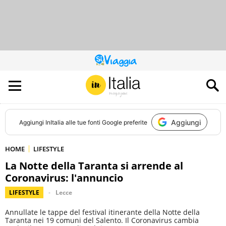
QUESTO
SITO
CONTRIBUISCE
ALL’AUDIENCE
DI
Aggiungi
Aggiungi
InItalia
alle tue fonti Google preferite
HOME
LIFESTYLE
La Notte della Taranta si arrende al
Coronavirus: l'annuncio
LIFESTYLE
Lecce
Annullate le tappe del festival itinerante della Notte della
Taranta nei 19 comuni del Salento. Il Coronavirus cambia