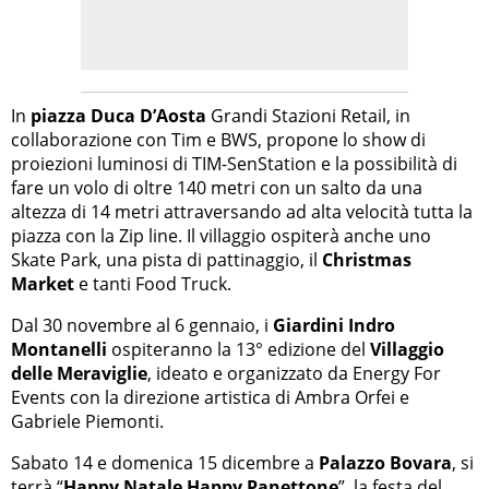
In
piazza Duca D’Aosta
Grandi Stazioni Retail, in
collaborazione con Tim e BWS, propone lo show di
proiezioni luminosi di TIM-SenStation e la possibilità di
fare un volo di oltre 140 metri con un salto da una
altezza di 14 metri attraversando ad alta velocità tutta la
piazza con la Zip line. Il villaggio ospiterà anche uno
Skate Park, una pista di pattinaggio, il
Christmas
Market
e tanti Food Truck.
Dal 30 novembre al 6 gennaio, i
Giardini Indro
Montanelli
ospiteranno la 13° edizione del
Villaggio
delle Meraviglie
, ideato e organizzato da Energy For
Events con la direzione artistica di Ambra Orfei e
Gabriele Piemonti.
Sabato 14 e domenica 15 dicembre a
Palazzo Bovara
, si
terrà “
Happy Natale Happy Panettone
”, la festa del