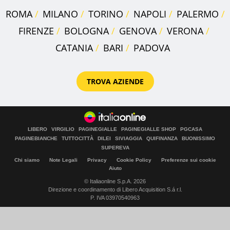
ROMA
MILANO
TORINO
NAPOLI
PALERMO
FIRENZE
BOLOGNA
GENOVA
VERONA
CATANIA
BARI
PADOVA
TROVA AZIENDE
LIBERO
VIRGILIO
PAGINEGIALLE
PAGINEGIALLE SHOP
PGCASA
PAGINEBIANCHE
TUTTOCITTÀ
DILEI
SIVIAGGIA
QUIFINANZA
BUONISSIMO
SUPEREVA
Chi siamo
Note Legali
Privacy
Cookie Policy
Preferenze sui cookie
Aiuto
© Italiaonline S.p.A. 2026
Direzione e coordinamento di Libero Acquisition S.á r.l.
P. IVA 03970540963