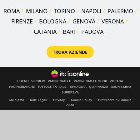
ROMA
MILANO
TORINO
NAPOLI
PALERMO
FIRENZE
BOLOGNA
GENOVA
VERONA
CATANIA
BARI
PADOVA
TROVA AZIENDE
LIBERO
VIRGILIO
PAGINEGIALLE
PAGINEGIALLE SHOP
PGCASA
PAGINEBIANCHE
TUTTOCITTÀ
DILEI
SIVIAGGIA
QUIFINANZA
BUONISSIMO
SUPEREVA
Chi siamo
Note Legali
Privacy
Cookie Policy
Preferenze sui cookie
Aiuto
© Italiaonline S.p.A. 2026
Direzione e coordinamento di Libero Acquisition S.á r.l.
P. IVA 03970540963