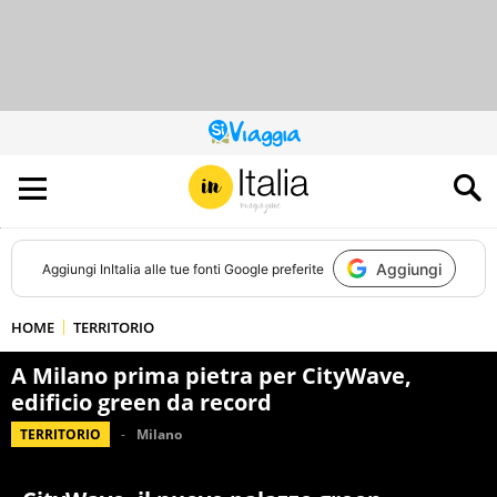
QUESTO
SITO
CONTRIBUISCE
ALL’AUDIENCE
DI
Aggiungi
Aggiungi
InItalia
alle tue fonti Google preferite
HOME
TERRITORIO
A Milano prima pietra per CityWave,
edificio green da record
TERRITORIO
Milano