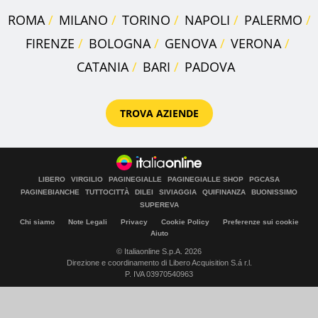
ROMA
MILANO
TORINO
NAPOLI
PALERMO
FIRENZE
BOLOGNA
GENOVA
VERONA
CATANIA
BARI
PADOVA
TROVA AZIENDE
LIBERO
VIRGILIO
PAGINEGIALLE
PAGINEGIALLE SHOP
PGCASA
PAGINEBIANCHE
TUTTOCITTÀ
DILEI
SIVIAGGIA
QUIFINANZA
BUONISSIMO
SUPEREVA
Chi siamo
Note Legali
Privacy
Cookie Policy
Preferenze sui cookie
Aiuto
© Italiaonline S.p.A. 2026
Direzione e coordinamento di Libero Acquisition S.á r.l.
P. IVA 03970540963