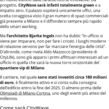
progetto,
CityWave sarà infatti totalmente green
e a
impatto zero. Il palazzo ospiterà unicamente uffici, una
scelta coraggiosa visto il gran numero di spazi commerciali
già presente a Milano e il diffondersi sempre più rapido
dello smart working.
Ma
l’architetto Bjarke Ingels
non ha dubbi: “In ufficio si
viene per imparare, non per fare i criceti. I luoghi moderni
di relazione servono per far marciare l’energia delle città”.
D’altronde, come rivela Aldo Mazzocco (presidente di
CityLife), sono già apparsi i primi affittuari interessati ad un
ufficio in quella che sarà la nuova torre orizzontale del
quartiere vip di Milano
.
Il cantiere, nel quale
sono stati investiti circa 180 milioni
di euro
, è finalmente attivo e si conta sulla consegna
dell’edificio entro la fine del 2025. O almeno prima delle
Olimpiadi di Milano-Cortina
, uno degli eventi più attesi del
millennio.
Come sarà CityWave