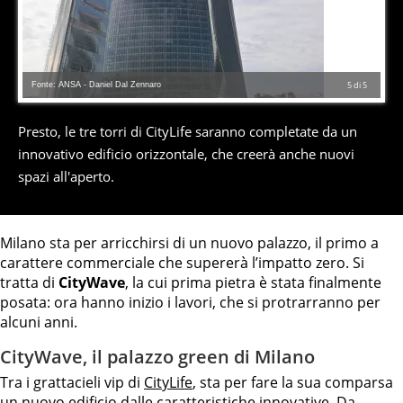
Fonte: ANSA - Daniel Dal Zennaro
5
di
5
Presto, le tre torri di CityLife saranno completate da un
innovativo edificio orizzontale, che creerà anche nuovi
spazi all'aperto.
Milano sta per arricchirsi di un nuovo palazzo, il primo a
carattere commerciale che supererà l’impatto zero. Si
tratta di
CityWave
, la cui prima pietra è stata finalmente
posata: ora hanno inizio i lavori, che si protrarranno per
alcuni anni.
CityWave, il palazzo green di Milano
Tra i grattacieli vip di
CityLife
, sta per fare la sua comparsa
un nuovo edificio dalle caratteristiche innovative. Da