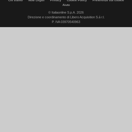
Chi siamo
Note Legali
Privacy
Cookie Policy
Preferenze sui cookie
Aiuto
© Italiaonline S.p.A. 2026
Direzione e coordinamento di Libero Acquisition S.á r.l.
P. IVA 03970540963