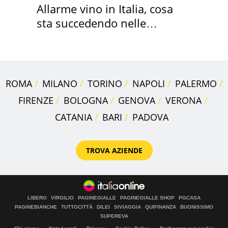
Allarme vino in Italia, cosa
sta succedendo nelle
nostre cantine
ROMA
MILANO
TORINO
NAPOLI
PALERMO
FIRENZE
BOLOGNA
GENOVA
VERONA
CATANIA
BARI
PADOVA
TROVA AZIENDE
LIBERO
VIRGILIO
PAGINEGIALLE
PAGINEGIALLE SHOP
PGCASA
PAGINEBIANCHE
TUTTOCITTÀ
DILEI
SIVIAGGIA
QUIFINANZA
BUONISSIMO
SUPEREVA