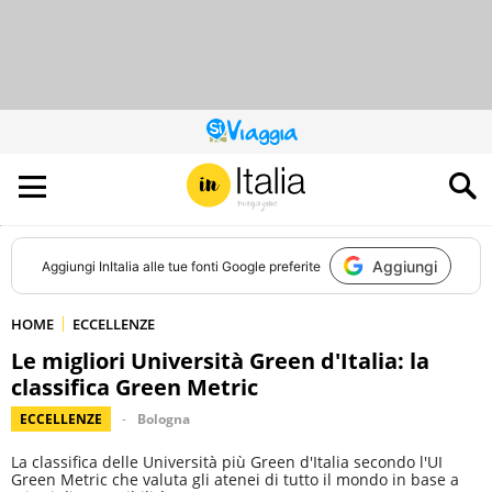
QUESTO
SITO
CONTRIBUISCE
ALL’AUDIENCE
DI
Aggiungi
Aggiungi
InItalia
alle tue fonti Google preferite
HOME
ECCELLENZE
Le migliori Università Green d'Italia: la
classifica Green Metric
ECCELLENZE
Bologna
La classifica delle Università più Green d'Italia secondo l'UI
Green Metric che valuta gli atenei di tutto il mondo in base a