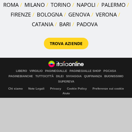
ROMA
MILANO
TORINO
NAPOLI
PALERMO
FIRENZE
BOLOGNA
GENOVA
VERONA
CATANIA
BARI
PADOVA
TROVA AZIENDE
LIBERO
VIRGILIO
PAGINEGIALLE
PAGINEGIALLE SHOP
PGCASA
PAGINEBIANCHE
TUTTOCITTÀ
DILEI
SIVIAGGIA
QUIFINANZA
BUONISSIMO
SUPEREVA
Chi siamo
Note Legali
Privacy
Cookie Policy
Preferenze sui cookie
Aiuto
© Italiaonline S.p.A. 2026
Direzione e coordinamento di Libero Acquisition S.á r.l.
P. IVA 03970540963