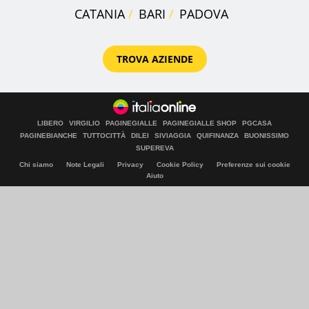
CATANIA
BARI
PADOVA
TROVA AZIENDE
LIBERO
VIRGILIO
PAGINEGIALLE
PAGINEGIALLE SHOP
PGCASA
PAGINEBIANCHE
TUTTOCITTÀ
DILEI
SIVIAGGIA
QUIFINANZA
BUONISSIMO
SUPEREVA
Chi siamo
Note Legali
Privacy
Cookie Policy
Preferenze sui cookie
Aiuto
© Italiaonline S.p.A. 2026
Direzione e coordinamento di Libero Acquisition S.á r.l.
P. IVA 03970540963