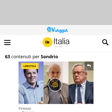
QUESTO
SITO
CONTRIBUISCE
ALL’AUDIENCE
DI
63
contenuti per
Sondrio
LIFESTYLE
Firenze