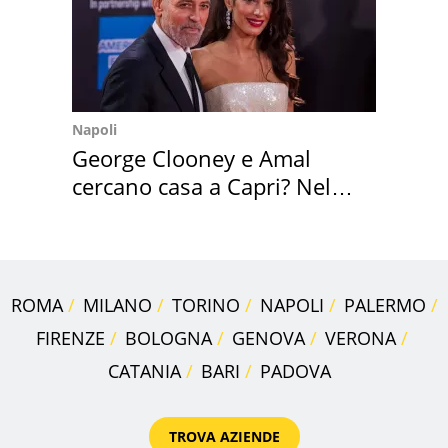
Napoli
George Clooney e Amal
cercano casa a Capri? Nel
mirino una villa
ROMA
MILANO
TORINO
NAPOLI
PALERMO
FIRENZE
BOLOGNA
GENOVA
VERONA
CATANIA
BARI
PADOVA
TROVA AZIENDE