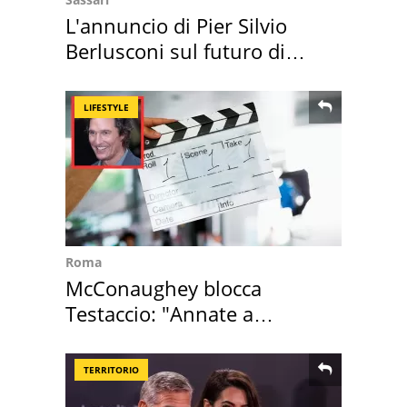
L'annuncio di Pier Silvio
Berlusconi sul futuro di
Villa Certosa
LIFESTYLE
Roma
McConaughey blocca
Testaccio: "Annate a
Positano a rompe er c..."
TERRITORIO