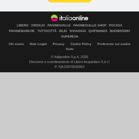
LIBERO
VIRGILIO
PAGINEGIALLE
PAGINEGIALLE SHOP
PGCASA
PAGINEBIANCHE
TUTTOCITTÀ
DILEI
SIVIAGGIA
QUIFINANZA
BUONISSIMO
SUPEREVA
Chi siamo
Note Legali
Privacy
Cookie Policy
Preferenze sui cookie
Aiuto
© Italiaonline S.p.A. 2026
Direzione e coordinamento di Libero Acquisition S.á r.l.
P. IVA 03970540963