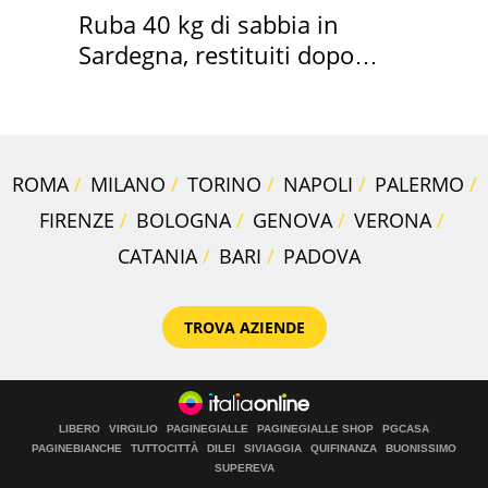
Ruba 40 kg di sabbia in
Sardegna, restituiti dopo
50 anni
ROMA
MILANO
TORINO
NAPOLI
PALERMO
FIRENZE
BOLOGNA
GENOVA
VERONA
CATANIA
BARI
PADOVA
TROVA AZIENDE
LIBERO
VIRGILIO
PAGINEGIALLE
PAGINEGIALLE SHOP
PGCASA
PAGINEBIANCHE
TUTTOCITTÀ
DILEI
SIVIAGGIA
QUIFINANZA
BUONISSIMO
SUPEREVA