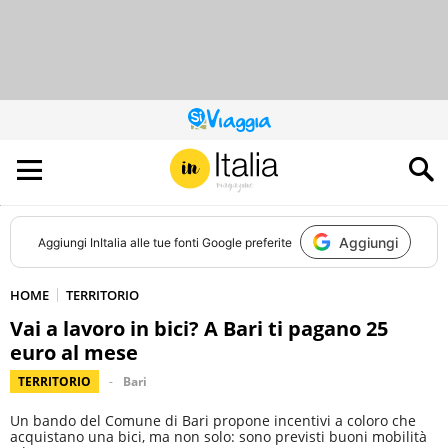
QUESTO
SITO
CONTRIBUISCE
ALL’AUDIENCE
DI
Aggiungi
Aggiungi
InItalia
alle tue fonti Google preferite
HOME
TERRITORIO
Vai a lavoro in bici? A Bari ti pagano 25
euro al mese
TERRITORIO
Bari
Un bando del Comune di Bari propone incentivi a coloro che
acquistano una bici, ma non solo: sono previsti buoni mobilità