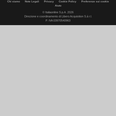
Chi siamo
Note Legali
Privacy
Cookie Policy
Preferenze sui cookie
Aiuto
© Italiaonline S.p.A. 2026
Direzione e coordinamento di Libero Acquisition S.á r.l.
P. IVA 03970540963