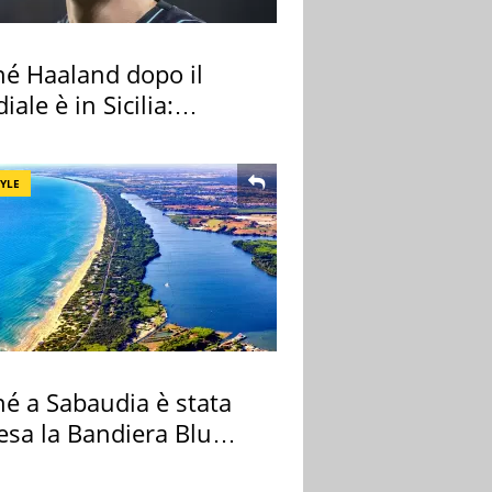
hé Haaland dopo il
ale è in Sicilia:
nza ma non solo
TYLE
hé a Sabaudia è stata
esa la Bandiera Blu