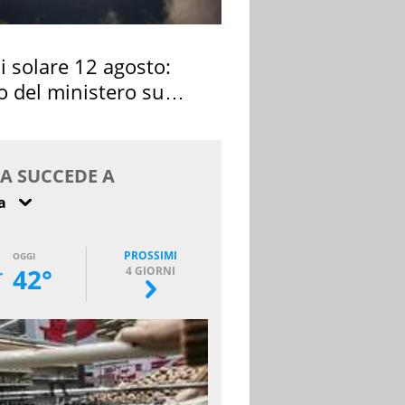
si solare 12 agosto:
o del ministero su
 osservarla