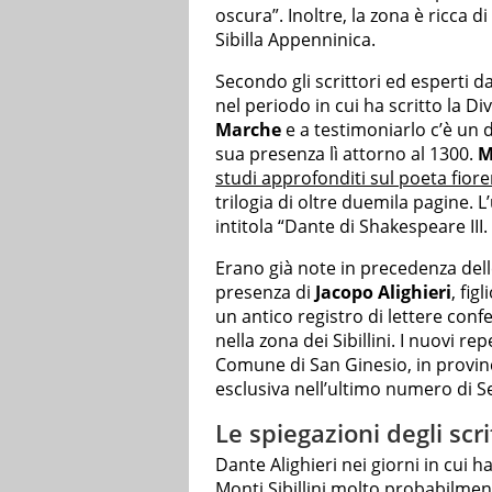
oscura”. Inoltre, la zona è ricca di
Sibilla Appenninica.
Secondo gli scrittori ed esperti 
nel periodo in cui ha scritto la 
Marche
e a testimoniarlo c’è un 
sua presenza lì attorno al 1300.
M
studi approfonditi sul poeta fior
trilogia di oltre duemila pagine. 
intitola “Dante di Shakespeare III
Erano già note in precedenza dell
presenza di
Jacopo Alighieri
, fig
un antico registro di lettere conf
nella zona dei Sibillini. I nuovi re
Comune di San Ginesio, in provinc
esclusiva nell’ultimo numero di Se
Le spiegazioni degli scri
Dante Alighieri nei giorni in cui ha
Monti Sibillini molto probabilme