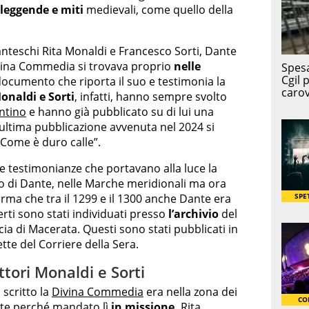
leggende e miti
medievali, come quello della
danteschi Rita Monaldi e Francesco Sorti, Dante
Divina Commedia si trovava proprio
nelle
documento che riporta il suo e testimonia la
onaldi e Sorti
, infatti, hanno sempre svolto
entino
e hanno già pubblicato su di lui una
L’ultima pubblicazione avvenuta nel 2024 si
. Come è duro calle”.
e testimonianze che portavano alla luce la
lio di Dante, nelle Marche meridionali ma ora
erma che tra il 1299 e il 1300 anche Dante era
perti sono stati individuati presso
l’archivio
del
ia di Macerata. Questi sono stati pubblicati in
tte del Corriere della Sera.
ttori Monaldi e Sorti
 scritto la
Divina Commedia
era nella zona dei
nte perché mandato lì
in missione.
Rita