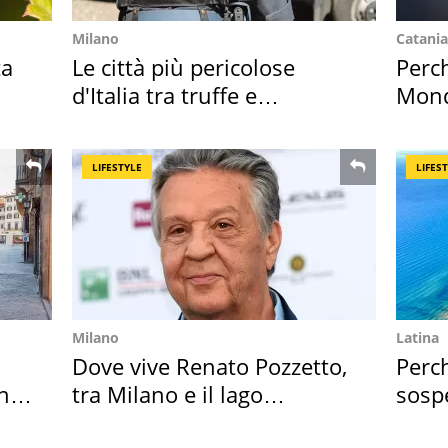
Milano
Catania
ta
Le città più pericolose
Perc
d'Italia tra truffe e
Mondi
criminalità
vaca
LIFESTYLE
LIFES
Milano
Latina
Dove vive Renato Pozzetto,
Perc
in
tra Milano e il lago
sosp
Maggiore
2026