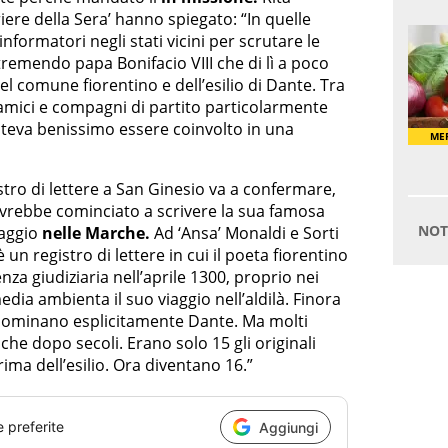
iere della Sera’ hanno spiegato: “In quelle
nformatori negli stati vicini per scrutare le
remendo papa Bonifacio VIII che di lì a poco
el comune fiorentino e dell’esilio di Dante. Tra
o amici e compagni di partito particolarmente
poteva benissimo essere coinvolto in una
tro di lettere a San Ginesio va a confermare,
avrebbe cominciato a scrivere la sua famosa
aggio
nelle Marche.
Ad ‘Ansa’ Monaldi e Sorti
un registro di lettere in cui il poeta fiorentino
za giudiziaria nell’aprile 1300, proprio nei
media ambienta il suo viaggio nell’aldilà. Finora
ominano esplicitamente Dante. Ma molti
che dopo secoli. Erano solo 15 gli originali
ma dell’esilio. Ora diventano 16.”
e preferite
Aggiungi