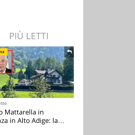
PIÙ LETTI
YLE
otto
o Mattarella in
za in Alto Adige: la
ion scelta