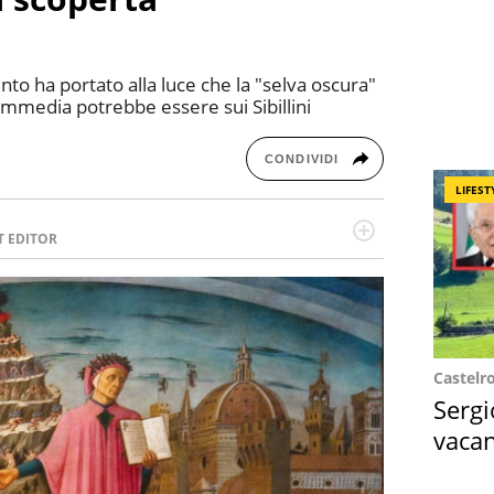
o ha portato alla luce che la "selva oscura"
ommedia potrebbe essere sui Sibillini
CONDIVIDI
LIFEST
T EDITOR
l running e di yoga, ama scoprire nuovi posti e
minata e intraprendente adora leggere ma
Castelr
Sergi
vacan
locat