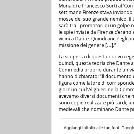
Monaldi e Francesco Sorti al ‘Corr
settimane Firenze stava inviando i
mosse del suo grande nemico, il t
sarà tra i promotori di un golpe n
le spie inviate da Firenze c’eran
vicini a Dante. Quindi anch’egli 
missione del genere […].”
La scoperta di questo nuovo regis
quindi, questa teoria che Dante 
Commedia proprio durante un vi
hanno dichiarato: “Il documento è 
figura come latore di corrisponden
giorni in cui l’Alighieri nella Com
avevamo diversi documenti che n
sono copie realizzate più tardi, an
medievali che nominano Dante pri
Aggiungi
InItalia
alle tue fonti Googl