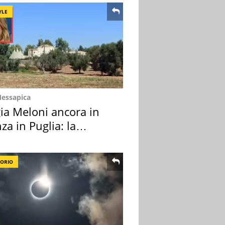
YLE
Messapica
ia Meloni ancora in
za in Puglia: la
ion scelta
TORIO