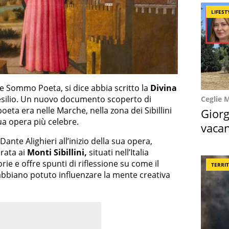
LIFEST
 Sommo Poeta, si dice abbia scritto la
Divina
esilio. Un nuovo documento scoperto di
Ceglie 
oeta era nelle Marche, nella zona dei Sibillini
Giorg
ua opera più celebre.
vacan
locat
ante Alighieri all’inizio della sua opera,
irata ai
Monti Sibillini,
situati nell’Italia
ie e offre spunti di riflessione su come il
TERRI
abbiano potuto influenzare la mente creativa