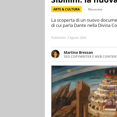
ARTE & CULTURA
Macerata
La scoperta di un nuovo document
di cui parla Dante nella Divina C
Pubblicato:
3 Agosto 2024
Martina Bressan
SEO COPYWRITER E WEB CONTEN
Appassionata di viaggi, di trai
nuove culture. Curiosa, deter
soprattutto scrivere.