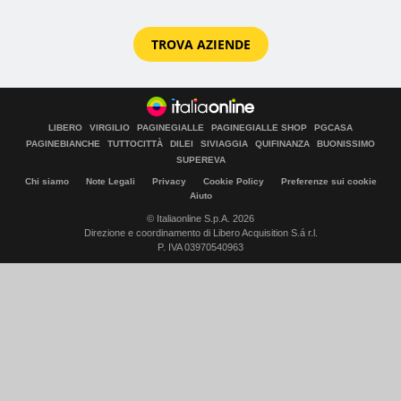
TROVA AZIENDE
LIBERO
VIRGILIO
PAGINEGIALLE
PAGINEGIALLE SHOP
PGCASA
PAGINEBIANCHE
TUTTOCITTÀ
DILEI
SIVIAGGIA
QUIFINANZA
BUONISSIMO
SUPEREVA
Chi siamo
Note Legali
Privacy
Cookie Policy
Preferenze sui cookie
Aiuto
© Italiaonline S.p.A. 2026
Direzione e coordinamento di Libero Acquisition S.á r.l.
P. IVA 03970540963