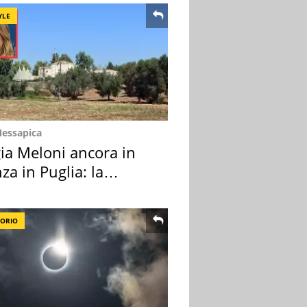
YLE
Messapica
ia Meloni ancora in
za in Puglia: la
ion scelta
TORIO