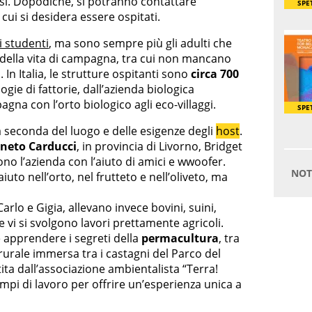
essi. Dopodiché, si potranno contattare
ui si desidera essere ospitati.
 studenti
, ma sono sempre più gli adulti che
 della vita di campagna, tra cui non mancano
i
. In Italia, le strutture ospitanti sono
circa 700
ogie di fattorie, dall’azienda biologica
agna con l’orto biologico agli eco-villaggi.
 a seconda del luogo e delle esigenze degli
host
.
neto Carducci
, in provincia di Livorno, Bridget
cono l’azienda con l’aiuto di amici e wwoofer.
to nell’orto, nel frutteto e nell’oliveto, ma
 Carlo e Gigia, allevano invece bovini, suini,
e vi si svolgono lavori prettamente agricoli.
ole apprendere i segreti della
permacultura
, tra
 rurale immersa tra i castagni del Parco del
tita dall’associazione ambientalista “Terra!
mpi di lavoro per offrire un’esperienza unica a