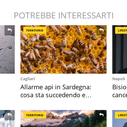
POTREBBE INTERESSARTI
TERRITORIO
LIFES
Cagliari
Napoli
Allarme api in Sardegna:
Bisio
cosa sta succedendo e
cance
perché
Sud"
TERRITORIO
LIFES