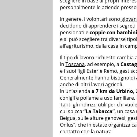
scegliere in base ai propri inter
personalmente le aziende presso c
In genere, i volontari sono
giovani
decidono di apprendere i segreti
pensionati e
coppie con bambin
e si può scegliere tra diverse tipol
all’agriturismo, dalla casa in camp
Il tipo di lavoro richiesto cambia
In
Toscana
, ad esempio, a
Castag
e i suoi figli Ester e Remo, gestis
Generalmente hanno bisogno di aiu
anche di altri lavori agricoli.
In un’azienda
a 7 km da Urbino
,
conigli e pollame a uso familiare, 
Tanti gli indirizzi utili per chi vu
cui spicca
“La Tabacca”
, un casa
Beigua, sulle alture genovesi, ges
Onlus”, che in estate organizza ca
contatto con la natura.