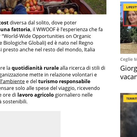
LIFEST
cost
diversa dal solito, dove poter
i
una fattoria
, il WWOOF è l’esperienza che fa
er “World-Wide Opportunities on Organic
e Biologiche Globali) ed è nato nel Regno
i presto anche nel resto del mondo, Italia
Ceglie 
Giorg
re la
quotidianità rurale
alla ricerca di stili di
rganizzazione mette in relazione volontari e
vacan
ll’ambiente
e del
turismo responsabile
locat
nsare solo alle spese del viaggio, ricevendo
e ore di
lavoro agricolo
giornaliero nelle
TERRI
à sostenibili.