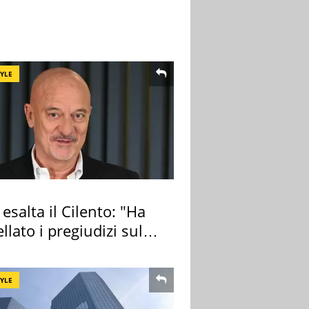
TYLE
 esalta il Cilento: "Ha
llato i pregiudizi sul
TYLE