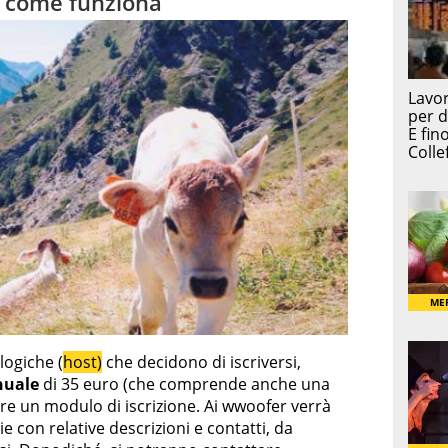
o come funziona
logiche (
host)
che decidono di iscriversi,
nuale
di 35 euro (che comprende anche una
re un modulo di iscrizione. Ai wwoofer verrà
ie con relative descrizioni e contatti, da