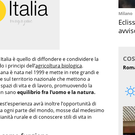
Milano
Eclis
avvis
come
talia è quello di diffondere e condividere la
i principi dell’
agricoltura biologica
.
liana è nata nel 1999 e mette in rete grandi e
te sul territorio nazionale che mettono a
 spazi di vita e di lavoro, promuovendo la
 un sano
equilibrio fra l’uomo e la natura.
st’esperienza avrà inoltre l’opportunità di
da ogni parte del mondo, mosse dal medesimo
anità rurale e di conoscere stili di vita in