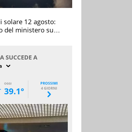
si solare 12 agosto:
o del ministero su
 osservarla