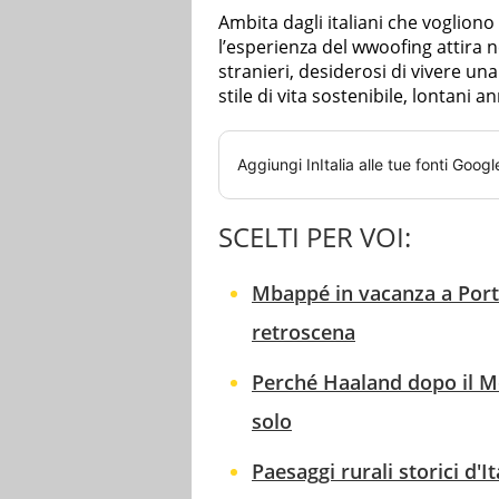
Ambita dagli italiani che voglion
l’esperienza del wwoofing attira ne
stranieri, desiderosi di vivere u
stile di vita sostenibile, lontani a
Aggiungi
InItalia
alle tue fonti Googl
SCELTI PER VOI:
Mbappé in vacanza a Porto
retroscena
Perché Haaland dopo il Mo
solo
Paesaggi rurali storici d'I