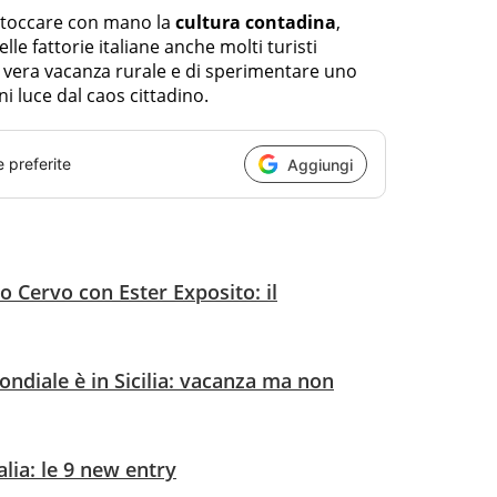
o toccare con mano la
cultura contadina
,
lle fattorie italiane anche molti turisti
na vera vacanza rurale e di sperimentare uno
nni luce dal caos cittadino.
e preferite
Aggiungi
 Cervo con Ester Exposito: il
ndiale è in Sicilia: vacanza ma non
talia: le 9 new entry