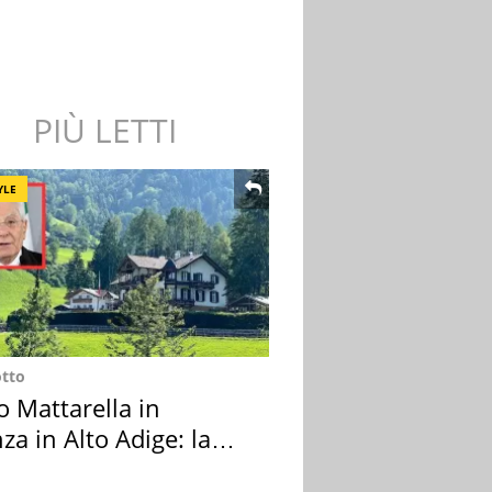
PIÙ LETTI
YLE
otto
o Mattarella in
za in Alto Adige: la
ion scelta