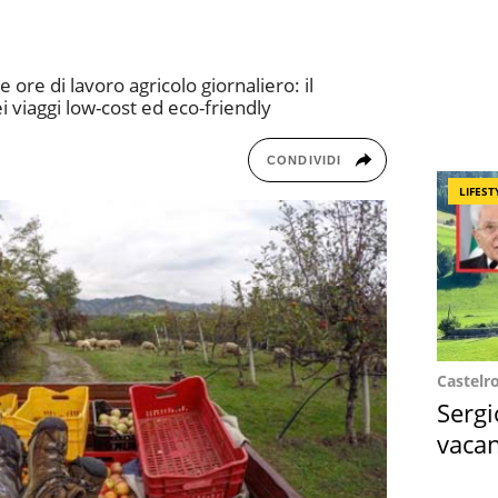
e ore di lavoro agricolo giornaliero: il
 viaggi low-cost ed eco-friendly
CONDIVIDI
LIFEST
Castelr
Sergi
vacan
locat