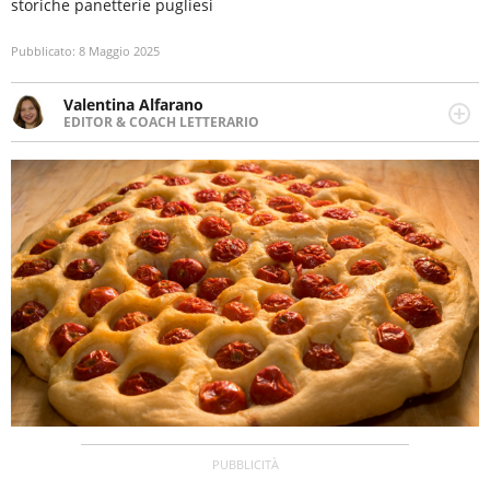
storiche panetterie pugliesi
Pubblicato:
8 Maggio 2025
Valentina Alfarano
EDITOR & COACH LETTERARIO
LINKEDIN
Lavorare con le storie è la mia missione! Specializzata in
INSTAGRAM
storytelling di viaggi, lavoro come editor di narrativa e
coach di scrittura creativa.