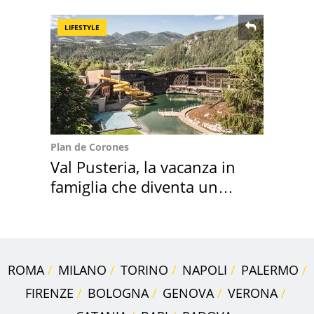
scappa il morto"
LIFESTYLE
Plan de Corones
Val Pusteria, la vacanza in
famiglia che diventa un
ricordo indimenticabile
ROMA
MILANO
TORINO
NAPOLI
PALERMO
FIRENZE
BOLOGNA
GENOVA
VERONA