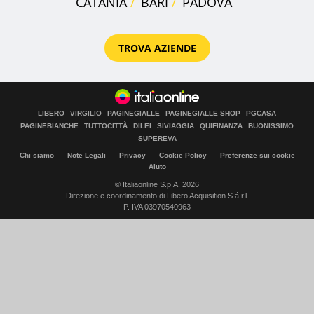
CATANIA
BARI
PADOVA
TROVA AZIENDE
LIBERO
VIRGILIO
PAGINEGIALLE
PAGINEGIALLE SHOP
PGCASA
PAGINEBIANCHE
TUTTOCITTÀ
DILEI
SIVIAGGIA
QUIFINANZA
BUONISSIMO
SUPEREVA
Chi siamo
Note Legali
Privacy
Cookie Policy
Preferenze sui cookie
Aiuto
© Italiaonline S.p.A. 2026
Direzione e coordinamento di Libero Acquisition S.á r.l.
P. IVA 03970540963