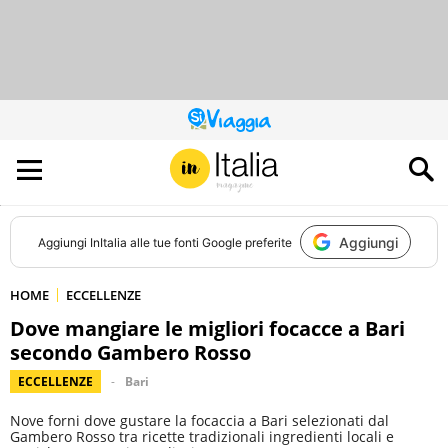
QUESTO
SITO
CONTRIBUISCE
ALL’AUDIENCE
DI
Aggiungi
Aggiungi
InItalia
alle tue fonti Google preferite
HOME
ECCELLENZE
Dove mangiare le migliori focacce a Bari
secondo Gambero Rosso
ECCELLENZE
Bari
Nove forni dove gustare la focaccia a Bari selezionati dal
Gambero Rosso tra ricette tradizionali ingredienti locali e