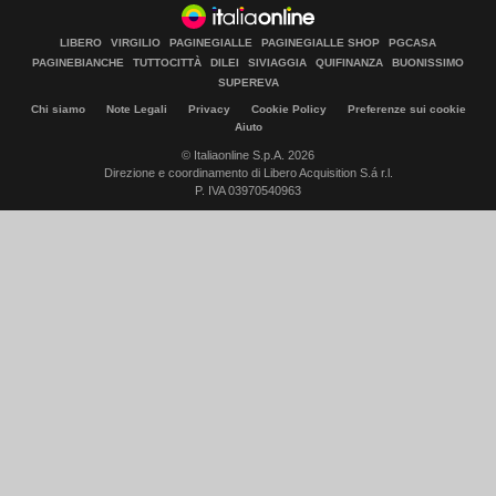
LIBERO
VIRGILIO
PAGINEGIALLE
PAGINEGIALLE SHOP
PGCASA
PAGINEBIANCHE
TUTTOCITTÀ
DILEI
SIVIAGGIA
QUIFINANZA
BUONISSIMO
SUPEREVA
Chi siamo
Note Legali
Privacy
Cookie Policy
Preferenze sui cookie
Aiuto
© Italiaonline S.p.A. 2026
Direzione e coordinamento di Libero Acquisition S.á r.l.
P. IVA 03970540963