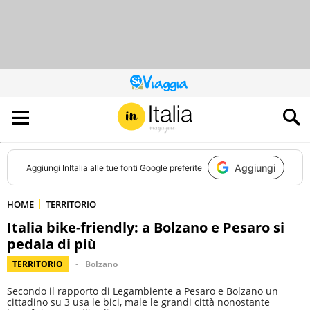
QUESTO
SITO
CONTRIBUISCE
ALL’AUDIENCE
DI
Aggiungi
Aggiungi
InItalia
alle tue fonti Google preferite
HOME
TERRITORIO
Italia bike-friendly: a Bolzano e Pesaro si
pedala di più
TERRITORIO
Bolzano
Secondo il rapporto di Legambiente a Pesaro e Bolzano un
cittadino su 3 usa le bici, male le grandi città nonostante