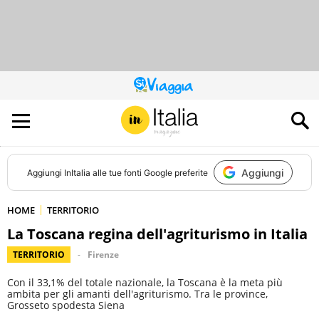
QUESTO
SITO
CONTRIBUISCE
ALL’AUDIENCE
DI
Aggiungi
Aggiungi
InItalia
alle tue fonti Google preferite
HOME
TERRITORIO
La Toscana regina dell'agriturismo in Italia
TERRITORIO
Firenze
Con il 33,1% del totale nazionale, la Toscana è la meta più
ambita per gli amanti dell'agriturismo. Tra le province,
Grosseto spodesta Siena