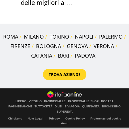
delle migliori al
supermercato
ROMA
MILANO
TORINO
NAPOLI
PALERMO
FIRENZE
BOLOGNA
GENOVA
VERONA
CATANIA
BARI
PADOVA
TROVA AZIENDE
LIBERO
VIRGILIO
PAGINEGIALLE
PAGINEGIALLE SHOP
PGCASA
PAGINEBIANCHE
TUTTOCITTÀ
DILEI
SIVIAGGIA
QUIFINANZA
BUONISSIMO
SUPEREVA
Chi siamo
Note Legali
Privacy
Cookie Policy
Preferenze sui cookie
Aiuto