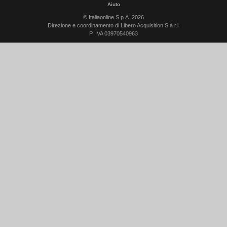
Aiuto
© Italiaonline S.p.A. 2026
Direzione e coordinamento di Libero Acquisition S.á r.l.
P. IVA 03970540963