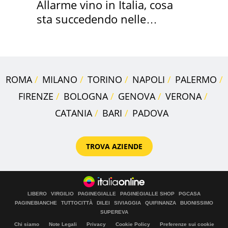
Allarme vino in Italia, cosa
sta succedendo nelle
nostre cantine
ROMA
MILANO
TORINO
NAPOLI
PALERMO
FIRENZE
BOLOGNA
GENOVA
VERONA
CATANIA
BARI
PADOVA
TROVA AZIENDE
LIBERO
VIRGILIO
PAGINEGIALLE
PAGINEGIALLE SHOP
PGCASA
PAGINEBIANCHE
TUTTOCITTÀ
DILEI
SIVIAGGIA
QUIFINANZA
BUONISSIMO
SUPEREVA
Chi siamo
Note Legali
Privacy
Cookie Policy
Preferenze sui cookie