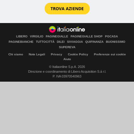
TROVA AZIENDE
LIBERO
VIRGILIO
PAGINEGIALLE
PAGINEGIALLE SHOP
PGCASA
PAGINEBIANCHE
TUTTOCITTÀ
DILEI
SIVIAGGIA
QUIFINANZA
BUONISSIMO
SUPEREVA
Chi siamo
Note Legali
Privacy
Cookie Policy
Preferenze sui cookie
Aiuto
© Italiaonline S.p.A. 2026
Direzione e coordinamento di Libero Acquisition S.á r.l.
P. IVA 03970540963