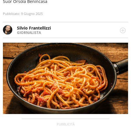
Suor Orsola Benincasa
Pubblicato:
9 Giugno 2025
Silvio Frantellizzi
GIORNALISTA
Giornalista pubblicista. Da oltre dieci anni si occupa di
informazione sul web, scrivendo di sport, attualità,
cronaca, motori, spettacolo e videogame.