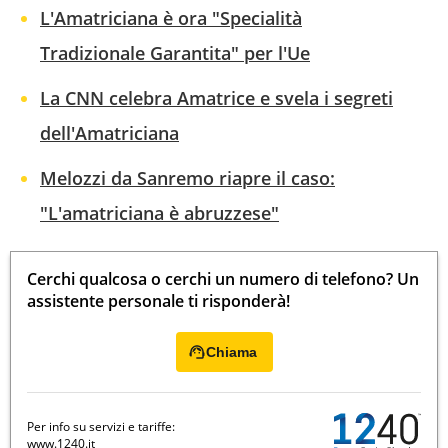
L'Amatriciana è ora "Specialità
Tradizionale Garantita" per l'Ue
La CNN celebra Amatrice e svela i segreti
dell'Amatriciana
Melozzi da Sanremo riapre il caso:
"L'amatriciana è abruzzese"
Cerchi qualcosa o cerchi un numero di telefono? Un
assistente personale ti risponderà!
Chiama
Per info su servizi e tariffe:
www.1240.it