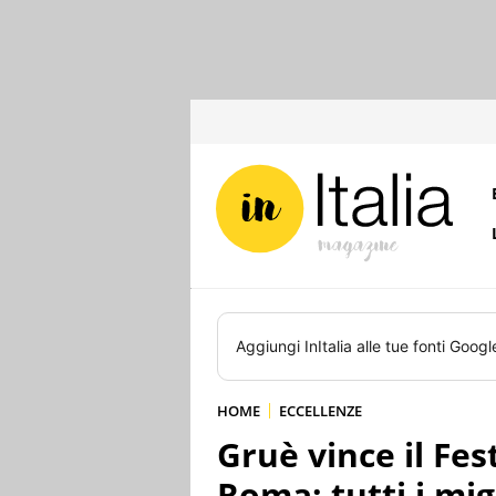
Aggiungi
InItalia
alle tue fonti Googl
HOME
ECCELLENZE
Gruè vince il Fes
Roma: tutti i mig