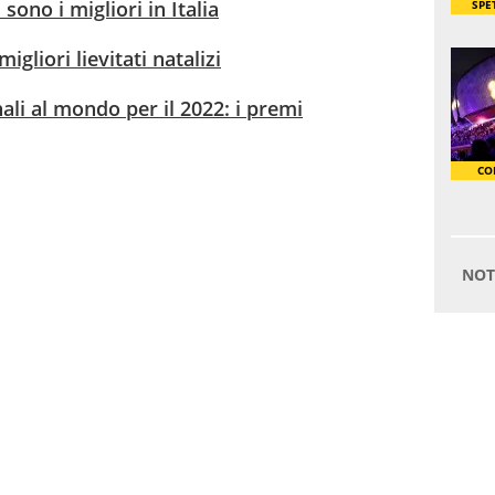
sono i migliori in Italia
gliori lievitati natalizi
nali al mondo per il 2022: i premi