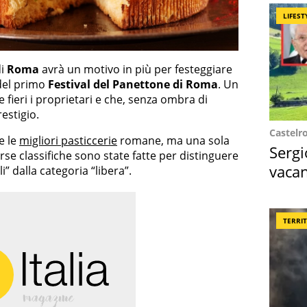
LIFEST
i
Roma
avrà un motivo in più per festeggiare
e del primo
Festival del Panettone di Roma
. Un
fieri i proprietari e che, senza ombra di
estigio.
Castelr
e le
migliori pasticcerie
romane, ma una sola
Sergi
se classifiche sono state fatte per distinguere
vacan
i” dalla categoria “libera”.
locat
TERRI