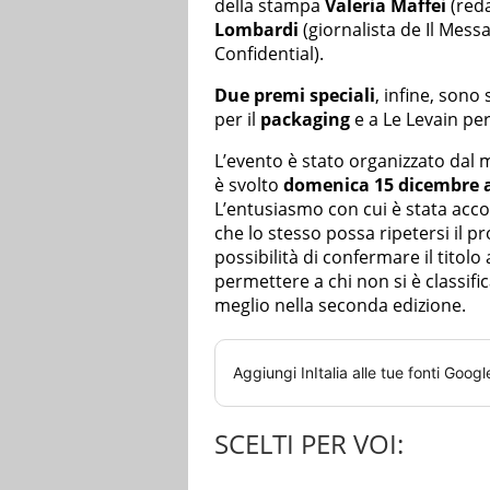
della stampa
Valeria Maffei
(reda
Lombardi
(giornalista de Il Mess
Confidential).
Due premi speciali
, infine, sono 
per il
packaging
e a Le Levain per 
L’evento è stato organizzato dal 
è svolto
domenica 15 dicembre 
L’entusiasmo con cui è stata acco
che lo stesso possa ripetersi il p
possibilità di confermare il titol
permettere a chi non si è classifi
meglio nella seconda edizione.
Aggiungi
InItalia
alle tue fonti Googl
SCELTI PER VOI: