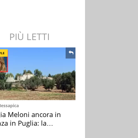
PIÙ LETTI
YLE
Messapica
ia Meloni ancora in
za in Puglia: la
ion scelta