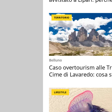
speciale
TERRITORIO
Belluno
Caso overtourism alle T
Cime di Lavaredo: cosa s
succedendo
LIFESTYLE