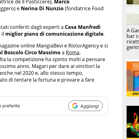
ttrice de Il Pasticcere),
Marco
aggero) e
Nerina Di Nunzio
(fondatrice Food
stati conferiti dagli esperti a
Casa Manfredi
il
miglior piano di comunicazione digitale
.
magazine online MangiaBevi e RistorAgency e si
al Boscolo Circo Massimo
a
Roma
.
lta la competizione ha spinto molti a pensare
rossimo anno. Magari per dare ai vincitori la
o anche nel 2020 e, allo stesso tempo,
cato di tentare la fortuna e provare a fare
e preferite
Aggiungi