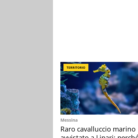
TERRITORIO
Messina
Raro cavalluccio marino
avvistato a Lipari: perch