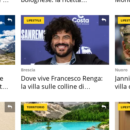
"stellata" è un caso
vaca
LIFESTYLE
LIFES
Brescia
Nuoro
re
Dove vive Francesco Renga:
Janni
ta
la villa sulle colline di
villa
Brescia
disc
TERRITORIO
LIFES