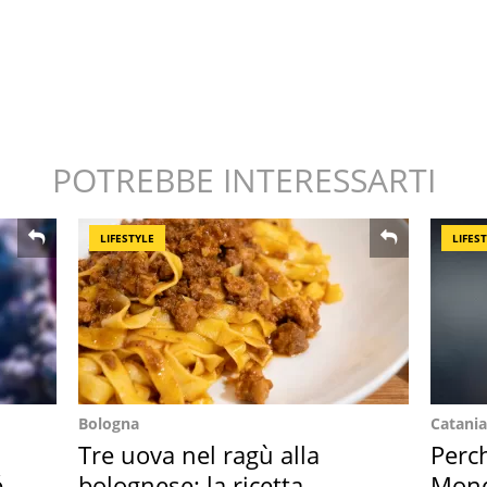
POTREBBE INTERESSARTI
LIFESTYLE
LIFES
Bologna
Catania
Tre uova nel ragù alla
Perc
é è
bolognese: la ricetta
Mondi