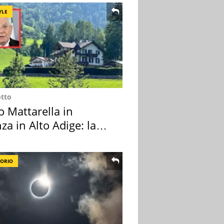
YLE
otto
o Mattarella in
za in Alto Adige: la
ion scelta
TORIO