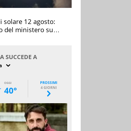
si solare 12 agosto:
o del ministero su
 osservarla