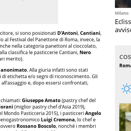
Milano
Eclis
avvis
citore, si sono posizionati
D’Antoni
,
Cantiani
,
come
o al Festival del Panettone di Roma, invece, la
anche nella categoria panettoni al cioccolato,
lla classifica le pasticcerie Cantiani,
Nero
ari merito).
le anonimato
. Alla giuria infatti sono stati
i di etichetta e/o segni di riconoscimento. Gli
all’assaggio e, dopo essersi confrontati,
 chiamati:
Giuseppe Amato
(pastry chef del
iorani
(miglior pastry chef d’Asia 2019),
 Mondo Pasticceria 2015), i pasticceri
Angelo
ico enogastronomico
Luigi Cremona
, lo chef e
o ovvero
Rossano Boscolo
, nonché i membri