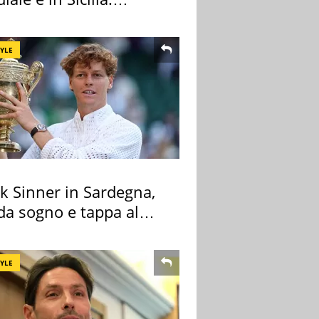
nza ma non solo
TYLE
k Sinner in Sardegna,
 da sogno e tappa al
ount
TYLE