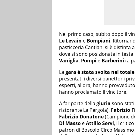
Nel primo caso, subito dopo il vin
Le Levain
e
Bompiani
. Ritornand
pasticceria Cantiani si è distinta 
dove si sono posizionate in testa a
Vaniglia
,
Pompi
e
Barberini
(a p
La
gara è stata svolta nel tota
presentati i diversi
panettoni
priv
esperti, allora, hanno provveduto 
hanno proclamato il vincitore.
A far parte della
giuria
sono stati
ristorante La Pergola),
Fabrizio F
Fabrizio Donatone
(Campione del
Di Masso
e
Attilio Servi
, il crit
patron di Boscolo Circo Massim