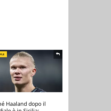
TYLE
hé Haaland dopo il
ale è in Sicilia: