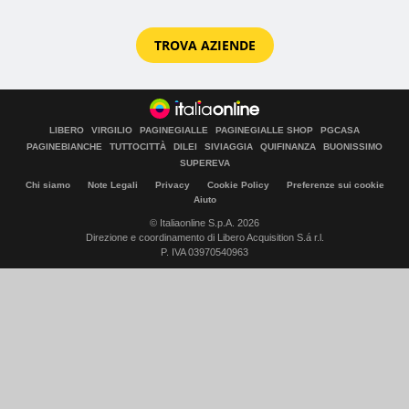
TROVA AZIENDE
LIBERO
VIRGILIO
PAGINEGIALLE
PAGINEGIALLE SHOP
PGCASA
PAGINEBIANCHE
TUTTOCITTÀ
DILEI
SIVIAGGIA
QUIFINANZA
BUONISSIMO
SUPEREVA
Chi siamo
Note Legali
Privacy
Cookie Policy
Preferenze sui cookie
Aiuto
© Italiaonline S.p.A. 2026
Direzione e coordinamento di Libero Acquisition S.á r.l.
P. IVA 03970540963