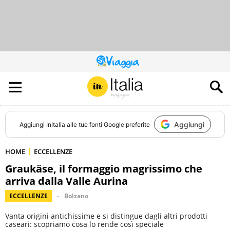
QUESTO
SITO
CONTRIBUISCE
ALL’AUDIENCE
DI
Aggiungi
Aggiungi
InItalia
alle tue fonti Google preferite
HOME
ECCELLENZE
Graukäse, il formaggio magrissimo che
arriva dalla Valle Aurina
ECCELLENZE
Bolzano
Vanta origini antichissime e si distingue dagli altri prodotti
caseari: scopriamo cosa lo rende così speciale