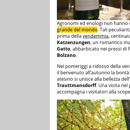
Agronomi ed enologi non hanno d
grande del mondo
. Tali peculia
prima della
vendemmia
, centina
Katzenzungen
, un romantico m
Gatto
, abbarbicato nei pressi di
Bolzano
.
Nei pomeriggi a ridosso della ve
il benvenuto all’autunno la bontà
atesino si unisce alla bellezza del
Trauttmansdorff
. Una visita ne
accompagna i visitatori alla scopert