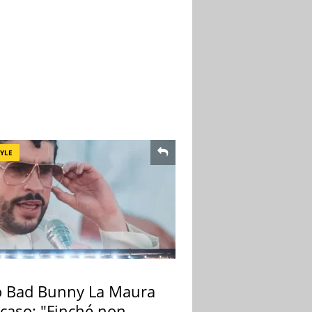
TYLE
 Bad Bunny La Maura
 caso: "Finché non