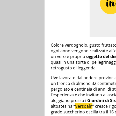
Colore verdognolo, gusto fruttato,
ogni anno vengono realizzate all
un vero e proprio
oggetto del des
quasi in una sorta di pellegrinaggi
retrogusto di leggenda.
Uve lavorate dal podere provincia
un tronco di almeno 32 centimetri
pergolato e centinaia di anni di s
l’esperienza e che invitano a lasc
aleggiano presso i
Giardini di Sis
altoatesina “
Versoaln
” cresce rig
grado zuccherino oscilla tra il 16 e