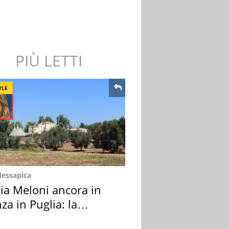
PIÙ LETTI
YLE
Messapica
ia Meloni ancora in
za in Puglia: la
ion scelta