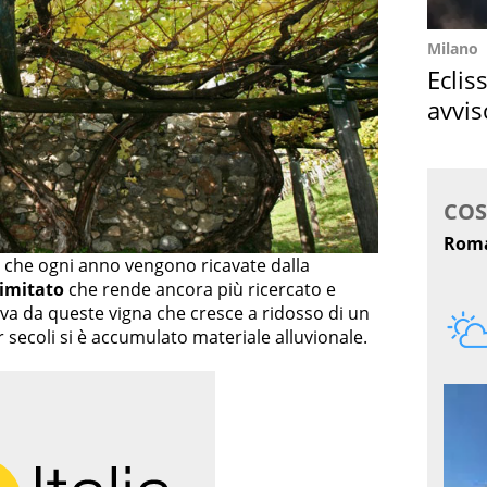
Milano
Eclis
avvis
come
no che ogni anno vengono ricavate dalla
limitato
che rende ancora più ricercato e
ava da queste vigna che cresce a ridosso di un
 secoli si è accumulato materiale alluvionale.