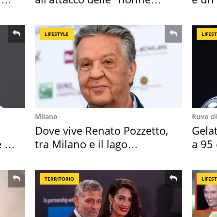
della pasta" a Roma
scap
LIFESTYLE
LIFES
Milano
Ruvo di
Dove vive Renato Pozzetto,
Gela
 i
tra Milano e il lago
a 95 
Maggiore
attac
TERRITORIO
LIFES