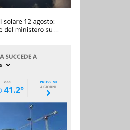
si solare 12 agosto:
o del ministero su
 osservarla