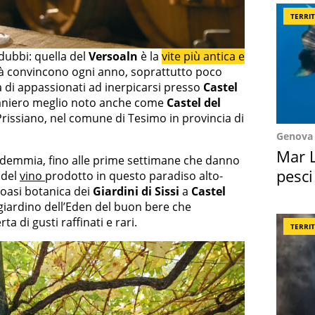
TERRI
ubbi: quella del
Versoaln
è la
vite più antica e
rità convincono ogni anno, soprattutto poco
ia di appassionati ad inerpicarsi presso
Castel
aniero meglio noto anche come
Castel del
 Prissiano, nel comune di Tesimo in provincia di
Genova
Mar L
ndemmia, fino alle prime settimane che danno
pesci
 del
vino
prodotto in questo paradiso alto-
l’oasi botanica dei
Giardini di Sissi
a
Castel
Suez
l giardino dell’Eden del buon bere che
a di gusti raffinati e rari.
TERRI