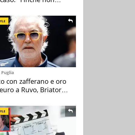
pa il morto"
TYLE
 Puglia
to con zafferano e oro
euro a Ruvo, Briatore
ca
TYLE