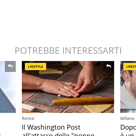
POTREBBE INTERESSARTI
LIFESTYLE
LIFES
Roma
Milano
Il Washington Post
Dopo
ro
all'attacco delle "nonne
è un